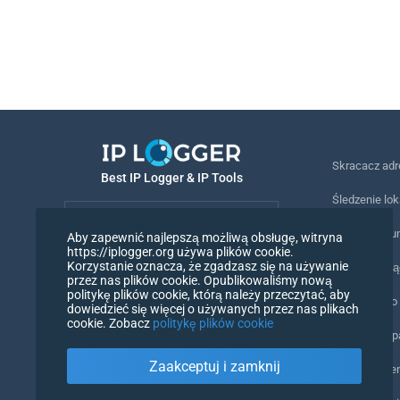
Skracacz ad
Best IP Logger & IP Tools
Śledzenie lok
Polski
Śledzenie nu
Aby zapewnić najlepszą możliwą obsługę, witryna
https://iplogger.org używa plików cookie.
Polski
Korzystanie oznacza, że zgadzasz się na używanie
Piksel śledz
przez nas plików cookie. Opublikowaliśmy nową
politykę plików cookie, którą należy przeczytać, aby
Narzędzie do
dowiedzieć się więcej o używanych przez nas plikach
cookie. Zobacz
politykę plików cookie
Liczniki IP i
Zaakceptuj i zamknij
Mój UserAge