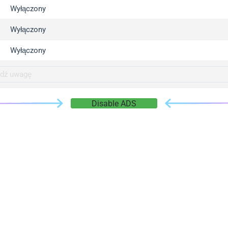
gger.com
Wyłączony
r.info
Wyłączony
gger.co
co
Wyłączony
su
gger.info
g.co
Disable ADS
gger.cn