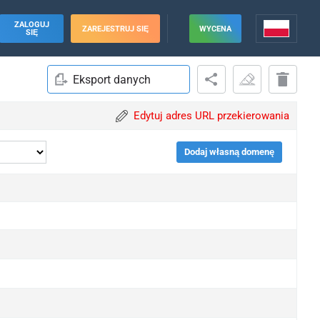
ZALOGUJ
ZAREJESTRUJ SIĘ
WYCENA
SIĘ
Eksport danych
Edytuj adres URL przekierowania
Dodaj własną domenę
pgrade
pgrade
pgrade
pgrade