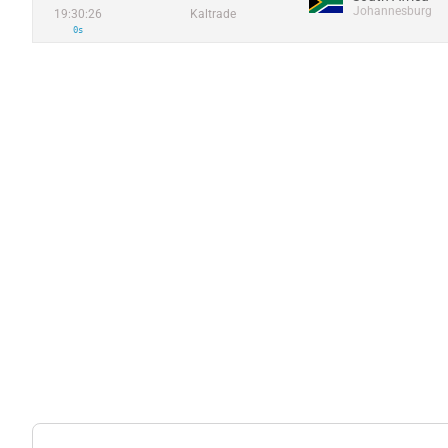
Johannesburg
19:30:26
Kaltrade
0s