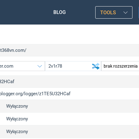
BLOG
TOOLS
/ht368vn.com/
32HCaf
/iplogger.org/logger/z1TE5U32HCaf
gger.org
u
Wyłączony
l
u
c
u
Wyłączony
x
u
Wyłączony