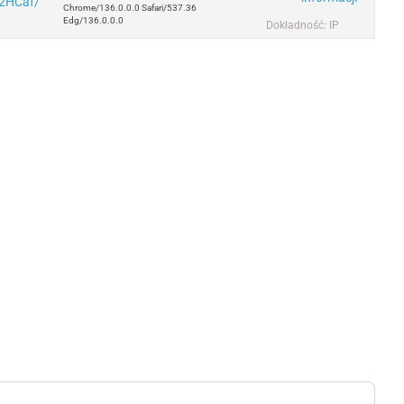
32HCaf/
Chrome/136.0.0.0 Safari/537.36
Edg/136.0.0.0
Dokładność: IP