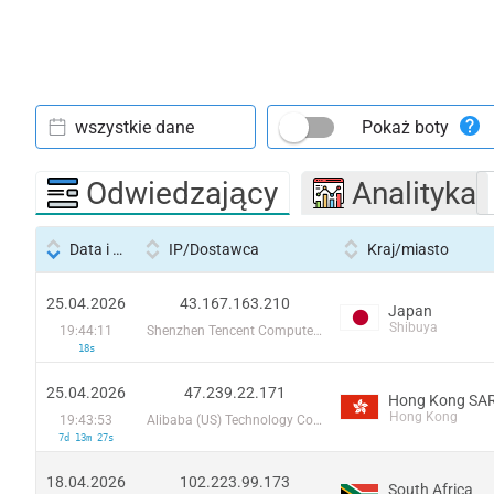
wszystkie dane
Pokaż boty
Odwiedzający
Analityka
Data i godzina
IP/Dostawca
Kraj/miasto
25.04.2026
43.167.163.210
Japan
Shibuya
19:44:11
Shenzhen Tencent Computer Systems Company Limited
18s
25.04.2026
47.239.22.171
Hong Kong SAR
Hong Kong
19:43:53
Alibaba (US) Technology Co., Ltd.
7d 13m 27s
18.04.2026
102.223.99.173
South Africa