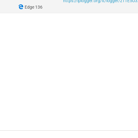
https://iplogger.org/it/logger/z1TE5U
Edge 136