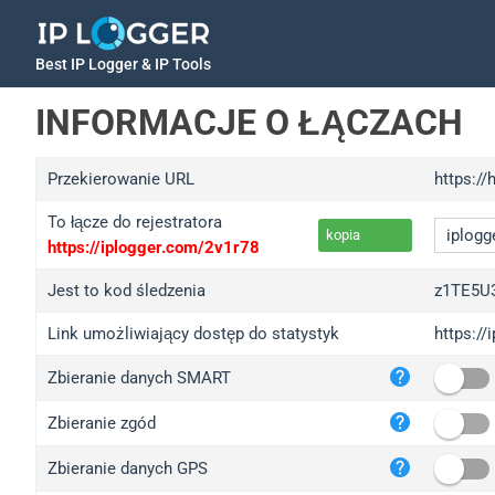
Best IP Logger & IP Tools
INFORMACJE O ŁĄCZACH
Przekierowanie URL
https:/
To łącze do rejestratora
kopia
https://iplogger.com/2v1r78
Jest to kod śledzenia
z1TE5U
Link umożliwiający dostęp do statystyk
https:/
iplo
Zbieranie danych SMART
wl.g
ed.t
Zbieranie zgód
bc.a
Zbieranie danych GPS