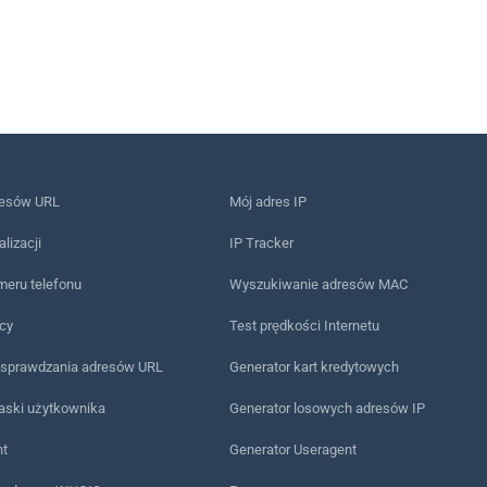
resów URL
Mój adres IP
alizacji
IP Tracker
meru telefonu
Wyszukiwanie adresów MAC
ący
Test prędkości Internetu
 sprawdzania adresów URL
Generator kart kredytowych
 paski użytkownika
Generator losowych adresów IP
nt
Generator Useragent