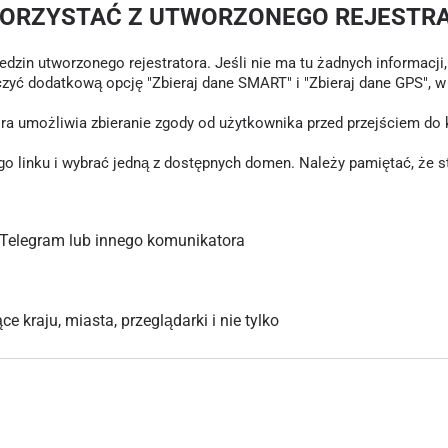
KORZYSTAĆ Z UTWORZONEGO REJESTR
in utworzonego rejestratora. Jeśli nie ma tu żadnych informacji, o
czyć dodatkową opcję "Zbieraj dane SMART" i "Zbieraj dane GPS", 
tóra umożliwia zbieranie zgody od użytkownika przed przejściem d
inku i wybrać jedną z dostępnych domen. Należy pamiętać, że stary
Telegram lub innego komunikatora
 kraju, miasta, przeglądarki i nie tylko