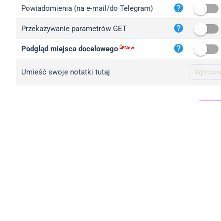
iplo
Powiadomienia (na e-mail/do Telegram)
mape
Przekazywanie parametrów GET
iplo
2no.
Podgląd miejsca docelowego
yip.
Umieść swoje notatki tutaj
iplo
iplo
iplo