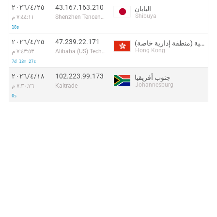
43.167.163.210
٢٥‏/٤‏/٢٠٢٦
اليابان
Shibuya
Shenzhen Tencent Computer Systems Company Limited
٧:٤٤:١١ م
18s
47.239.22.171
٢٥‏/٤‏/٢٠٢٦
هونغ كونغ الصينية (منطقة إدارية خاصة)
Hong Kong
Alibaba (US) Technology Co., Ltd.
٧:٤٣:٥٣ م
7d 13m 27s
102.223.99.173
١٨‏/٤‏/٢٠٢٦
جنوب أفريقيا
Johannesburg
Kaltrade
٧:٣٠:٢٦ م
0s