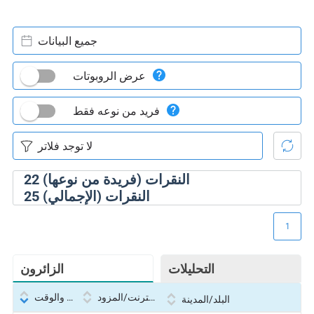
جميع البيانات
عرض الروبوتات
فريد من نوعه فقط
النقرات (فريدة من نوعها)
22
النقرات (الإجمالي)
25
1
التحليلات
الزائرون
بروتوكول الإنترنت/المزود
التاريخ والوقت
البلد/المدينة