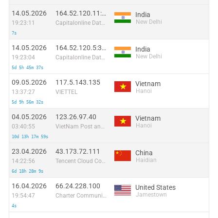
14.05.2026
164.52.120.11:51952
India
New Delhi
19:23:11
Capitalonline Data Service (HK) Co
7s
14.05.2026
164.52.120.5:31297
India
New Delhi
19:23:04
Capitalonline Data Service (HK) Co
5d 5h 45m 37s
09.05.2026
117.5.143.135
Vietnam
Hanoi
13:37:27
VIETTEL
5d 9h 56m 32s
04.05.2026
123.26.97.40
Vietnam
Hanoi
03:40:55
VietNam Post and Telecom Corporation
10d 13h 17m 59s
23.04.2026
43.173.72.111
China
Haidian
14:22:56
Tencent Cloud Computing (Beijing) Co
6d 18h 28m 9s
16.04.2026
66.24.228.100
United States
Jamestown
19:54:47
Charter Communications Inc
4s