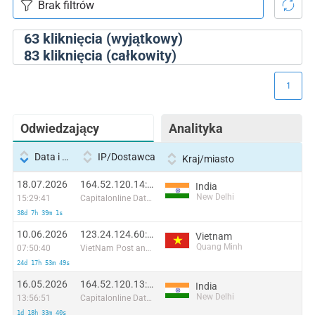
63
kliknięcia (wyjątkowy)
83
kliknięcia (całkowity)
1
Odwiedzający
Analityka
Data i godzina
IP/Dostawca
Kraj/miasto
18.07.2026
164.52.120.14:36542
India
New Delhi
15:29:41
Capitalonline Data Service (HK) Co
38d 7h 39m 1s
10.06.2026
123.24.124.60:57289
Vietnam
Quang Minh
07:50:40
VietNam Post and Telecom Corporation
24d 17h 53m 49s
16.05.2026
164.52.120.13:29077
India
New Delhi
13:56:51
Capitalonline Data Service (HK) Co
1d 18h 33m 40s