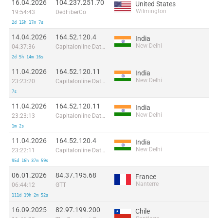
16.04.2026
104.237.251.70
United States
Wilmington
19:54:43
DedFiberCo
2d 15h 17m 7s
14.04.2026
164.52.120.4
India
New Delhi
04:37:36
Capitalonline Data Service (HK) Co
2d 5h 14m 16s
11.04.2026
164.52.120.11
India
New Delhi
23:23:20
Capitalonline Data Service (HK) Co
7s
11.04.2026
164.52.120.11
India
New Delhi
23:23:13
Capitalonline Data Service (HK) Co
1m 2s
11.04.2026
164.52.120.4
India
New Delhi
23:22:11
Capitalonline Data Service (HK) Co
95d 16h 37m 59s
06.01.2026
84.37.195.68
France
Nanterre
06:44:12
GTT
111d 19h 2m 52s
16.09.2025
82.97.199.200
Chile