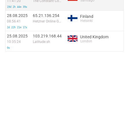
Santiago
11:41:20
The Constant Company, LLC
19d 2h 44m 39s
28.08.2025
65.21.136.254
Finland
Helsinki
08:56:41
Hetzner Online GmbH
2d 22h 21m 17s
25.08.2025
103.219.168.44
United Kingdom
London
10:35:24
Latitude.sh
0s