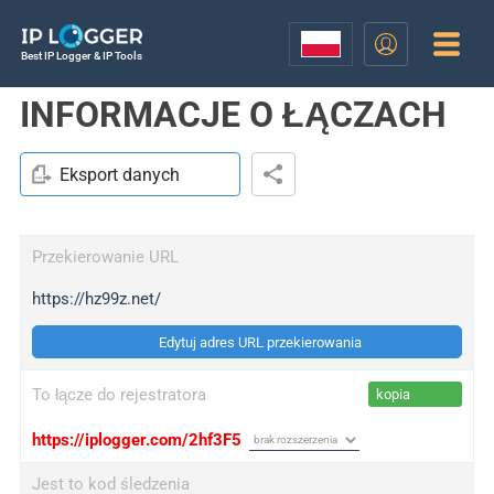
Best IP Logger & IP Tools
INFORMACJE O ŁĄCZACH
Eksport danych
Przekierowanie URL
https://hz99z.net/
Edytuj adres URL przekierowania
To łącze do rejestratora
kopia
https://iplogger.com/2hf3F5
Jest to kod śledzenia