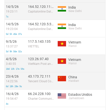
14/5/26
164.52.120.11:51952
India
New Delhi
19:23:11
Capitalonline Data Service (HK) Co
7s
14/5/26
164.52.120.5:31297
India
New Delhi
19:23:04
Capitalonline Data Service (HK) Co
5d 5h 45m 37s
9/5/26
117.5.143.135
Vietnam
Hanoi
13:37:27
VIETTEL
5d 9h 56m 32s
4/5/26
123.26.97.40
Vietnam
Hanoi
3:40:55
VietNam Post and Telecom Corporation
10d 13h 17m 59s
23/4/26
43.173.72.111
China
Haidian
14:22:56
Tencent Cloud Computing (Beijing) Co
6d 18h 28m 9s
16/4/26
66.24.228.100
Estados Unidos
Jamestown
19:54:47
Charter Communications Inc
4s