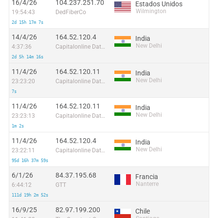
16/4/26
104.237.251.70
Estados Unidos
Wilmington
19:54:43
DedFiberCo
2d 15h 17m 7s
14/4/26
164.52.120.4
India
New Delhi
4:37:36
Capitalonline Data Service (HK) Co
2d 5h 14m 16s
11/4/26
164.52.120.11
India
New Delhi
23:23:20
Capitalonline Data Service (HK) Co
7s
11/4/26
164.52.120.11
India
New Delhi
23:23:13
Capitalonline Data Service (HK) Co
1m 2s
11/4/26
164.52.120.4
India
New Delhi
23:22:11
Capitalonline Data Service (HK) Co
95d 16h 37m 59s
6/1/26
84.37.195.68
Francia
Nanterre
6:44:12
GTT
111d 19h 2m 52s
16/9/25
82.97.199.200
Chile