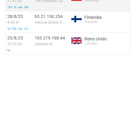
Santiago
11:41:20
The Constant Company, LLC
19d 2h 44m 39s
28/8/25
65.21.136.254
Finlandia
Helsinki
8:56:41
Hetzner Online GmbH
2d 22h 21m 17s
25/8/25
103.219.168.44
Reino Unido
London
10:35:24
Latitude.sh
0s