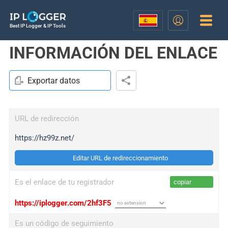
Best IP Logger & IP Tools
INFORMACIÓN DEL ENLACE
Exportar datos
URL de redirección
https://hz99z.net/
Editar URL de redireccionamiento
Es el enlace de tu registrador
copiar
https://iplogger.com/2hf3F5
Es un código de seguimiento