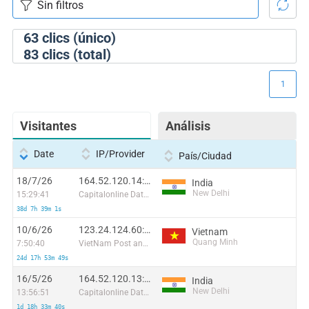
63
clics (único)
83
clics (total)
1
Visitantes
Análisis
Date
IP/Provider
País/Ciudad
18/7/26
164.52.120.14:36542
India
New Delhi
15:29:41
Capitalonline Data Service (HK) Co
38d 7h 39m 1s
10/6/26
123.24.124.60:57289
Vietnam
Quang Minh
7:50:40
VietNam Post and Telecom Corporation
24d 17h 53m 49s
16/5/26
164.52.120.13:29077
India
New Delhi
13:56:51
Capitalonline Data Service (HK) Co
1d 18h 33m 40s