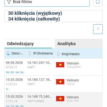
30
kliknięcia (wyjątkowy)
34
kliknięcia (całkowity)
1
Odwiedzający
Analityka
Data i godzina
IP/Dostawca
Kraj/miasto
09.06.2026
14.161.247.103:39277
Vietnam
Trảng Bom
07:36:17
VNPT
24d 20h 34m 56s
15.05.2026
14.184.127.187:33882
Vietnam
Hanoi
11:01:21
VNPT
7s
15.05.2026
14.168.75.240:37792
Vietnam
Đinh Văn
11:01:14
VNPT-VNNIC
11d 17h 36m 29s