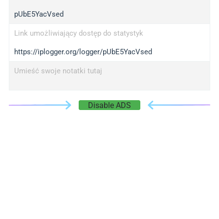
pUbE5YacVsed
Link umożliwiający dostęp do statystyk
https://iplogger.org/logger/pUbE5YacVsed
Umieść swoje notatki tutaj
Disable ADS