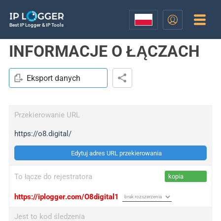
Best IP Logger & IP Tools
INFORMACJE O ŁĄCZACH
Eksport danych
Przekierowanie URL
https://o8.digital/
Edytuj adres URL przekierowania
To łącze do rejestratora
kopia
https://iplogger.com/O8digital1
Jest to kod śledzenia