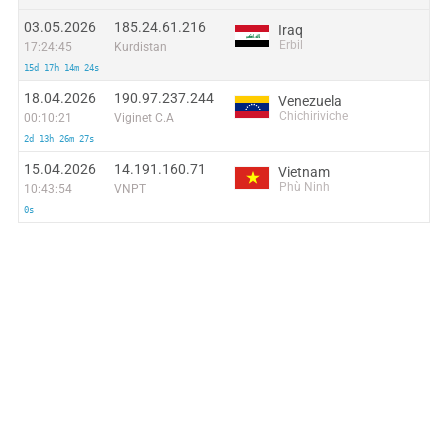
03.05.2026
185.24.61.216
Iraq
Erbil
17:24:45
Kurdistan
15d 17h 14m 24s
18.04.2026
190.97.237.244
Venezuela
Chichiriviche
00:10:21
Viginet C.A
2d 13h 26m 27s
15.04.2026
14.191.160.71
Vietnam
Phù Ninh
10:43:54
VNPT
0s