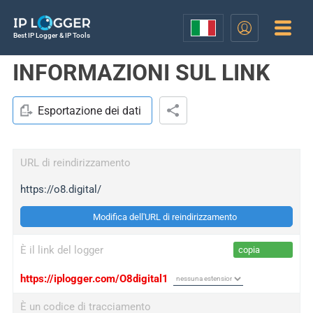
Best IP Logger & IP Tools
INFORMAZIONI SUL LINK
Esportazione dei dati
URL di reindirizzamento
https://o8.digital/
Modifica dell'URL di reindirizzamento
È il link del logger
copia
https://iplogger.com/O8digital1
È un codice di tracciamento