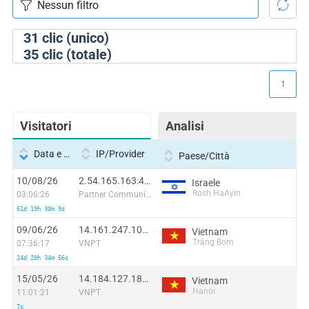
31
clic (unico)
35
clic (totale)
1
Visitatori
Analisi
Data e ora
IP/Provider
Paese/Città
10/08/26
2.54.165.163:41635
Israele
Rosh HaAyin
03:06:26
Partner Communications
61d 19h 30m 9s
09/06/26
14.161.247.103:39277
Vietnam
Trảng Bom
07:36:17
VNPT
24d 20h 34m 56s
15/05/26
14.184.127.187:33882
Vietnam
Hanoi
11:01:21
VNPT
7s