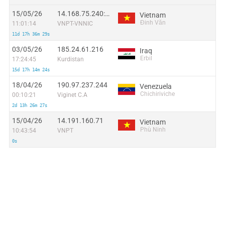
15/05/26
14.168.75.240:37792
Vietnam
Đinh Văn
11:01:14
VNPT-VNNIC
11d 17h 36m 29s
03/05/26
185.24.61.216
Iraq
Erbil
17:24:45
Kurdistan
15d 17h 14m 24s
18/04/26
190.97.237.244
Venezuela
Chichiriviche
00:10:21
Viginet C.A
2d 13h 26m 27s
15/04/26
14.191.160.71
Vietnam
Phù Ninh
10:43:54
VNPT
0s