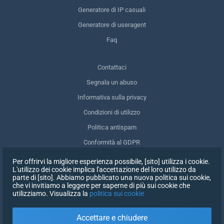
Generatore di IP casuali
Generatore di useragent
Faq
Contattaci
Segnala un abuso
Informativa sulla privacy
Condizioni di utilizzo
Politica antispam
Conformità al GDPR
Cancellare i miei dati
Per offrirvi la migliore esperienza possibile, [sito] utilizza i cookie.
L'utilizzo dei cookie implica l'accettazione del loro utilizzo da
Ritirare il consenso
parte di [sito]. Abbiamo pubblicato una nuova politica sui cookie,
che vi invitiamo a leggere per saperne di più sui cookie che
utilizziamo. Visualizza la
politica sui cookie
ISCRIVITI
Accettare e chiudere
X