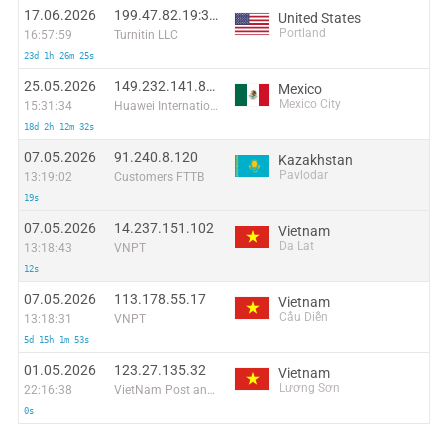
17.06.2026
199.47.82.19:37920
United States
Portland
16:57:59
Turnitin LLC
23d 1h 26m 25s
25.05.2026
149.232.141.88:48326
Mexico
Mexico City
15:31:34
Huawei International Pte. Ltd.
18d 2h 12m 32s
07.05.2026
91.240.8.120
Kazakhstan
Pavlodar
13:19:02
Customers FTTB
19s
07.05.2026
14.237.151.102
Vietnam
Da Lat
13:18:43
VNPT
12s
07.05.2026
113.178.55.17
Vietnam
Cầu Diễn
13:18:31
VNPT
5d 15h 1m 53s
01.05.2026
123.27.135.32
Vietnam
Lương Sơn
22:16:38
VietNam Post and Telecom Corporation
0s