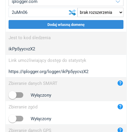
Dodaj własną domenę
iplogger.org
upgrade
Jest to kod śledzenia
wl.gl
upgrade
ikPp5yycvzX2
ed.tc
upgrade
bc.ax
upgrade
Link umożliwiający dostęp do statystyk
https://iplogger.org/logger/ikPp5yycvzX2
iplogger.com
maper.info
Zbieranie danych SMART
iplogger.co
Wyłączony
2no.co
Zbieranie zgód
yip.su
iplogger.info
Wyłączony
iplog.co
Zbieranie danych GPS