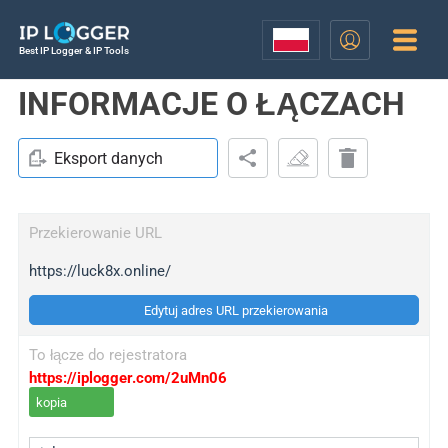
Best IP Logger & IP Tools
INFORMACJE O ŁĄCZACH
Eksport danych
Przekierowanie URL
https://luck8x.online/
Edytuj adres URL przekierowania
To łącze do rejestratora
https://iplogger.com/2uMn06
kopia