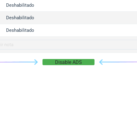
gger.com
Deshabilitado
r.info
Deshabilitado
gger.co
co
Deshabilitado
su
gger.info
g.co
Disable ADS
gger.cn