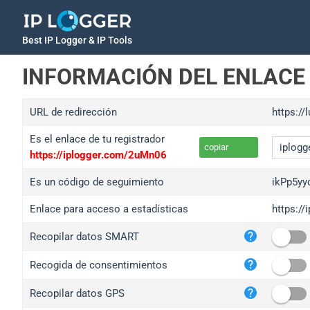
Best IP Logger & IP Tools
INFORMACIÓN DEL ENLACE
URL de redirección
https://
Es el enlace de tu registrador
copiar
https://iplogger.com/2uMn06
Es un código de seguimiento
ikPp5yy
Enlace para acceso a estadísticas
https://
iplo
Recopilar datos SMART
wl.g
ed.t
Recogida de consentimientos
bc.a
Recopilar datos GPS