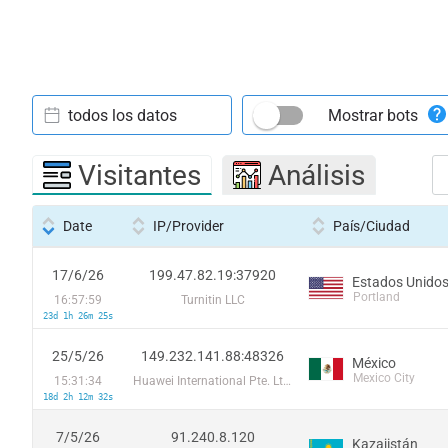
todos los datos
Mostrar bots
Visitantes
Análisis
Date
IP/Provider
País/Ciudad
17/6/26
199.47.82.19:37920
Estados Unido
Portland
16:57:59
Turnitin LLC
23d 1h 26m 25s
25/5/26
149.232.141.88:48326
México
Mexico City
15:31:34
Huawei International Pte. Ltd.
18d 2h 12m 32s
7/5/26
91.240.8.120
Kazajistán