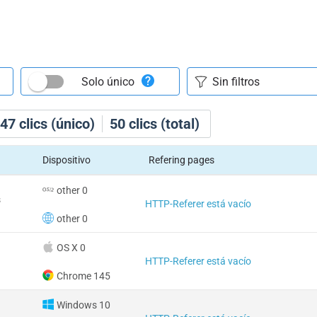
Solo único
47
clics (único)
50
clics (total)
Dispositivo
Refering pages
other 0
s
HTTP-Referer está vacío
other 0
OS X 0
HTTP-Referer está vacío
Chrome 145
Windows 10