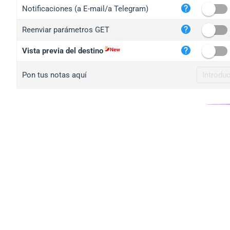
iplo
Notificaciones (a E-mail/a Telegram)
mape
Reenviar parámetros GET
iplo
2no.
Vista previa del destino
yip.
Pon tus notas aquí
iplo
iplo
iplo