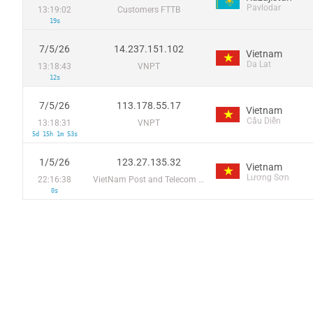
Pavlodar
13:19:02
Customers FTTB
19s
7/5/26
14.237.151.102
Vietnam
Da Lat
13:18:43
VNPT
12s
7/5/26
113.178.55.17
Vietnam
Cầu Diễn
13:18:31
VNPT
5d 15h 1m 53s
1/5/26
123.27.135.32
Vietnam
Lương Sơn
22:16:38
VietNam Post and Telecom Corporation
0s