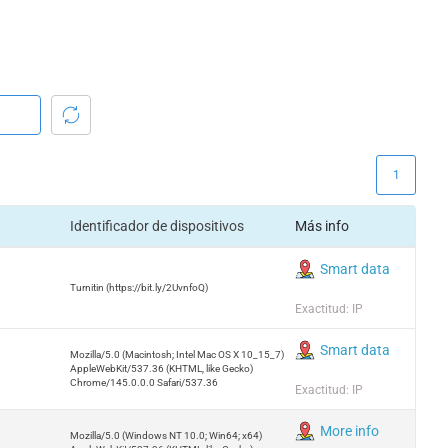
1
Identificador de dispositivos
Más info
Smart data
Turnitin (https://bit.ly/2UvnfoQ)
Exactitud: IP
Smart data
Mozilla/5.0 (Macintosh; Intel Mac OS X 10_15_7)
AppleWebKit/537.36 (KHTML, like Gecko)
Chrome/145.0.0.0 Safari/537.36
Exactitud: IP
More info
Mozilla/5.0 (Windows NT 10.0; Win64; x64)