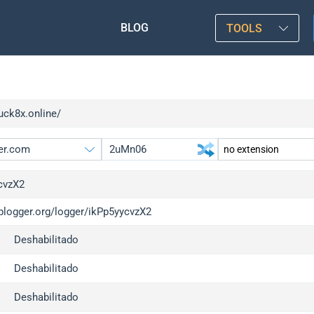
BLOG
TOOLS
luck8x.online/
cvzX2
iplogger.org/logger/ikPp5yycvzX2
gger.org
upgrade
Deshabilitado
l
upgrade
c
upgrade
Deshabilitado
x
upgrade
Deshabilitado