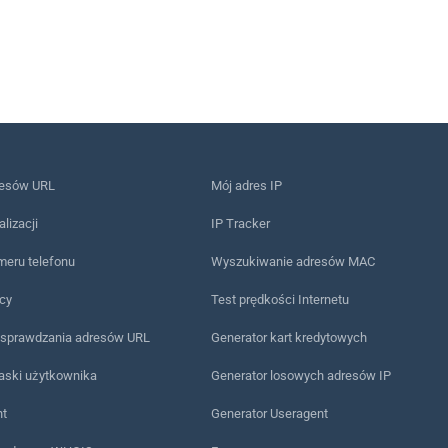
resów URL
Mój adres IP
alizacji
IP Tracker
meru telefonu
Wyszukiwanie adresów MAC
ący
Test prędkości Internetu
 sprawdzania adresów URL
Generator kart kredytowych
 paski użytkownika
Generator losowych adresów IP
nt
Generator Useragent