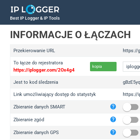
Best IP Logger & IP Tools
INFORMACJE O ŁĄCZACH
Przekierowanie URL
https:/
To łącze do rejestratora
kopia
https://iplogger.com/2Ox4g4
Jest to kod śledzenia
gBzE5y
Link umożliwiający dostęp do statystyk
https:/
iplo
Zbieranie danych SMART
wl.g
ed.t
Zbieranie zgód
bc.a
Zbieranie danych GPS