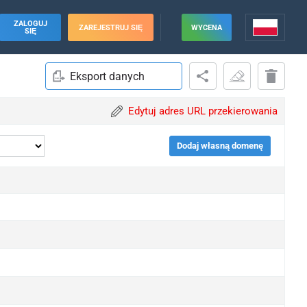
ZALOGUJ
ZAREJESTRUJ SIĘ
WYCENA
SIĘ
Eksport danych
Edytuj adres URL przekierowania
Dodaj własną domenę
pgrade
pgrade
pgrade
pgrade