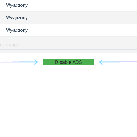
gger.com
Wyłączony
r.info
Wyłączony
gger.co
co
Wyłączony
su
gger.info
g.co
Disable ADS
gger.cn