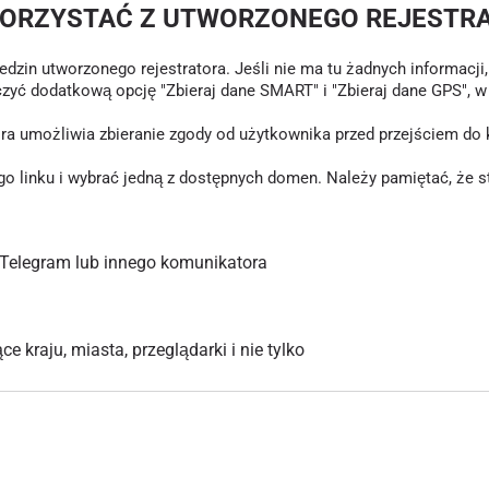
KORZYSTAĆ Z UTWORZONEGO REJESTR
in utworzonego rejestratora. Jeśli nie ma tu żadnych informacji, o
czyć dodatkową opcję "Zbieraj dane SMART" i "Zbieraj dane GPS", 
tóra umożliwia zbieranie zgody od użytkownika przed przejściem d
inku i wybrać jedną z dostępnych domen. Należy pamiętać, że stary
Telegram lub innego komunikatora
 kraju, miasta, przeglądarki i nie tylko