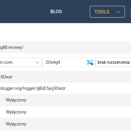
BLOG
TOOLS
/gg88.money/
q5Owzr
/iplogger.org/logger/gBzE5yq5Owzr
gger.org
u
Wyłączony
l
u
c
u
Wyłączony
x
u
Wyłączony