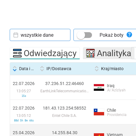
wszystkie dane
Pokaż boty
Odwiedzający
Analityka
Data i godzina
IP/Dostawca
Kraj/miasto
22.07.2026
37.236.51.22:46460
Iraq
Al ‘Azīzīyah
13:05:27
EarthLinkTelecommunications
15s
22.07.2026
181.43.123.254:58552
Chile
Providencia
13:05:12
Entel Chile S.A.
88d 5h 8m 44s
25.04.2026
14.255.84.30
Vietnam