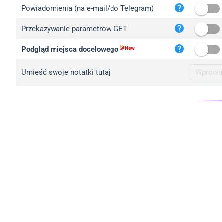
iplo
Powiadomienia (na e-mail/do Telegram)
mape
Przekazywanie parametrów GET
iplo
2no.
Podgląd miejsca docelowego
yip.
Umieść swoje notatki tutaj
iplo
iplo
iplo