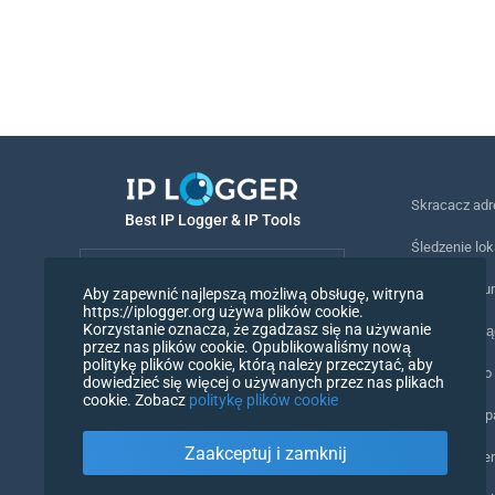
Skracacz ad
Best IP Logger & IP Tools
Śledzenie lok
Polski
Śledzenie nu
Aby zapewnić najlepszą możliwą obsługę, witryna
https://iplogger.org używa plików cookie.
Polski
Korzystanie oznacza, że zgadzasz się na używanie
Piksel śledz
przez nas plików cookie. Opublikowaliśmy nową
politykę plików cookie, którą należy przeczytać, aby
Narzędzie do
dowiedzieć się więcej o używanych przez nas plikach
cookie. Zobacz
politykę plików cookie
Liczniki IP i
Zaakceptuj i zamknij
Mój UserAge