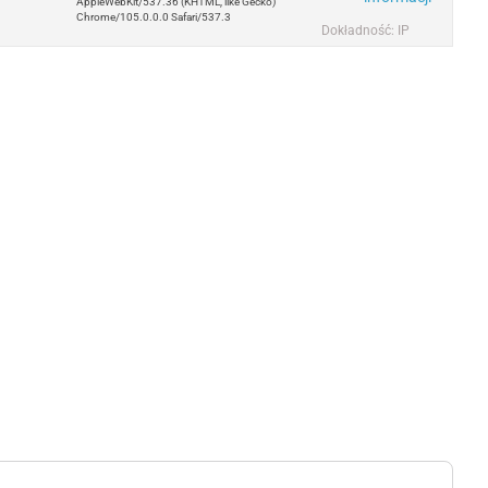
AppleWebKit/537.36 (KHTML, like Gecko)
Chrome/105.0.0.0 Safari/537.3
Dokładność: IP