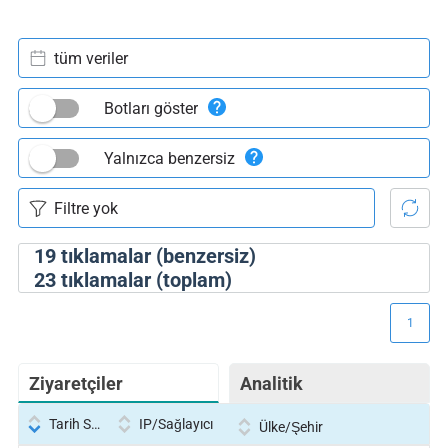
tüm veriler
Botları göster
Yalnızca benzersiz
19
tıklamalar (benzersiz)
23
tıklamalar (toplam)
1
Ziyaretçiler
Analitik
Tarih Saati
IP/Sağlayıcı
Ülke/Şehir