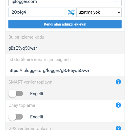
Kendi alan adınızı ekleyin
iplogger.org
upgrade
Bu bir izleme kodu
wl.gl
upgrade
gBzE5yq5Owzr
ed.tc
upgrade
bc.ax
upgrade
İstatistiklere erişim için bağlantı
https://iplogger.org/logger/gBzE5yq5Owzr
iplogger.com
maper.info
SMART veriler toplayın
iplogger.co
Engelli
2no.co
Onay toplama
yip.su
iplogger.info
Engelli
iplog.co
GPS verilerini toplayın