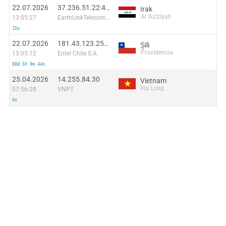
22.07.2026
37.236.51.22:46460
Irak
Al ‘Azīzīyah
13:05:27
EarthLinkTelecommunications
15s
22.07.2026
181.43.123.254:58552
Şili
Providencia
13:05:12
Entel Chile S.A.
88d 5h 8m 44s
25.04.2026
14.255.84.30
Vietnam
Ha Long
07:56:28
VNPT
0s