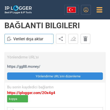
Best IP Logger & IP Tools
BAĞLANTI BILGILERI
Verileri dışa aktar
Yönlendirme URL'si
https://gg88.money/
Yönlendirme URL'sini düzenleme
Bu senin kaydedici bağlantın
https://iplogger.com/2Ox4g4
kopya