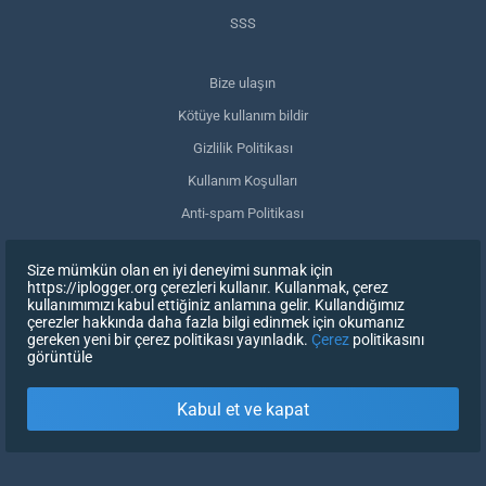
SSS
Bize ulaşın
Kötüye kullanım bildir
Gizlilik Politikası
Kullanım Koşulları
Anti-spam Politikası
GDPR Uyumluluğu
Size mümkün olan en iyi deneyimi sunmak için
Verilerimi sil
https://iplogger.org çerezleri kullanır. Kullanmak, çerez
kullanımımızı kabul ettiğiniz anlamına gelir. Kullandığımız
Onayınızı geri çekin
çerezler hakkında daha fazla bilgi edinmek için okumanız
gereken yeni bir çerez politikası yayınladık.
Çerez
politikasını
görüntüle
KAYDOLUN
Kabul et ve kapat
X
OTURUM AÇ