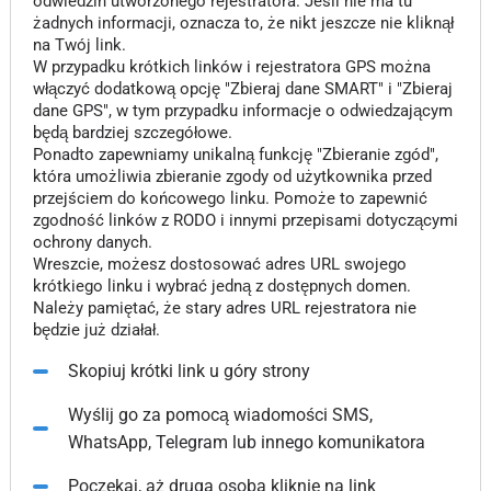
odwiedzin utworzonego rejestratora. Jeśli nie ma tu
żadnych informacji, oznacza to, że nikt jeszcze nie kliknął
na Twój link.
W przypadku krótkich linków i rejestratora GPS można
włączyć dodatkową opcję "Zbieraj dane SMART" i "Zbieraj
dane GPS", w tym przypadku informacje o odwiedzającym
będą bardziej szczegółowe.
Ponadto zapewniamy unikalną funkcję "Zbieranie zgód",
która umożliwia zbieranie zgody od użytkownika przed
przejściem do końcowego linku. Pomoże to zapewnić
zgodność linków z RODO i innymi przepisami dotyczącymi
ochrony danych.
Wreszcie, możesz dostosować adres URL swojego
krótkiego linku i wybrać jedną z dostępnych domen.
Należy pamiętać, że stary adres URL rejestratora nie
będzie już działał.
Skopiuj krótki link u góry strony
Wyślij go za pomocą wiadomości SMS,
WhatsApp, Telegram lub innego komunikatora
Poczekaj, aż druga osoba kliknie na link