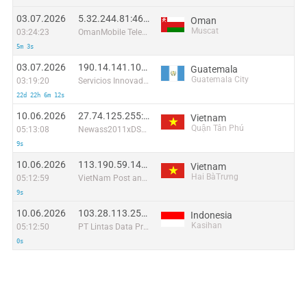
03.07.2026
5.32.244.81:46228
Oman
Muscat
03:24:23
OmanMobile Telecommunication company LLC
5m 3s
03.07.2026
190.14.141.100:10174
Guatemala
Guatemala City
03:19:20
Servicios Innovadores de Comunicación y Entretenimiento, S.A.
22d 22h 6m 12s
10.06.2026
27.74.125.255:35914
Vietnam
Quận Tân Phú
05:13:08
Newass2011xDSLHN
9s
10.06.2026
113.190.59.141:45435
Vietnam
Hai BàTrưng
05:12:59
VietNam Post and Telecom Corporation
9s
10.06.2026
103.28.113.251:52428
Indonesia
Kasihan
05:12:50
PT Lintas Data Prima
0s