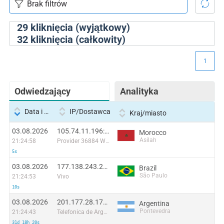
29
kliknięcia (wyjątkowy)
32
kliknięcia (całkowity)
1
Odwiedzający
Analityka
Data i godzina
IP/Dostawca
Kraj/miasto
03.08.2026
105.74.11.196:7256
Morocco
Asilah
21:24:58
Provider 36884 Wana Corporate
5s
03.08.2026
177.138.243.211:44502
Brazil
São Paulo
21:24:53
Vivo
10s
03.08.2026
201.177.28.174:48269
Argentina
Pontevedra
21:24:43
Telefonica de Argentina
31d 18h 20s