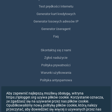
Test prędkości Internetu
Generator kart kredytowych
Generator losowych adresów IP
Generator Useragent
Faq
Skontaktuj się z nami
Zgłoś nadużycie
Polityka prywatności
Warunki użytkowania
Polityka antyspamowa
Zgodność z RODO
Aby zapewnić najlepszą możliwą obsługę, witryna
Usuń moje dane
https://iplogger.org używa plików cookie. Korzystanie oznacza,
że zgadzasz się na używanie przez nas plików cookie.
Wycofanie zgody
Opublikowaliśmy nową politykę plików cookie, którą należy
przeczytać, aby dowiedzieć się więcej o używanych przez nas