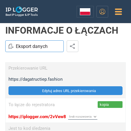
Best IP Logger & IP Tools
INFORMACJE O ŁĄCZACH
Eksport danych
Przekierowanie URL
https://dagatructiep.fashion
Edytuj adres URL przekierowania
To łącze do rejestratora
kopia
https://iplogger.com/2vVew8
Jest to kod śledzenia