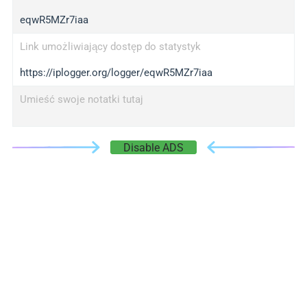
eqwR5MZr7iaa
Link umożliwiający dostęp do statystyk
https://iplogger.org/logger/eqwR5MZr7iaa
Umieść swoje notatki tutaj
Disable ADS