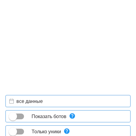
все данные
Показать ботов
Только уники