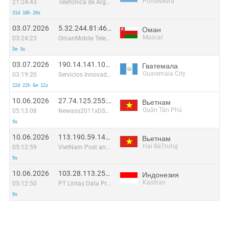
Pontevedra
21:24:43
Telefonica de Argentina
31d 18h 20s
03.07.2026
5.32.244.81:46228
Оман
Muscat
03:24:23
OmanMobile Telecommunication company LLC
5m 3s
03.07.2026
190.14.141.100:10174
Гватемала
Guatemala City
03:19:20
Servicios Innovadores de Comunicación y Entretenimiento, S.A.
22d 22h 6m 12s
10.06.2026
27.74.125.255:35914
Вьетнам
Quận Tân Phú
05:13:08
Newass2011xDSLHN
9s
10.06.2026
113.190.59.141:45435
Вьетнам
Hai BàTrưng
05:12:59
VietNam Post and Telecom Corporation
9s
10.06.2026
103.28.113.251:52428
Индонезия
Kasihan
05:12:50
PT Lintas Data Prima
0s