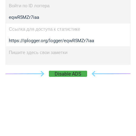
Войти по ID логгера
eqwR5MZr7iaa
Ссылка для доступа к статистике
https://iplogger.org/logger/eqwR5MZr7iaa
Пишите здесь свои заметки
Disable ADS