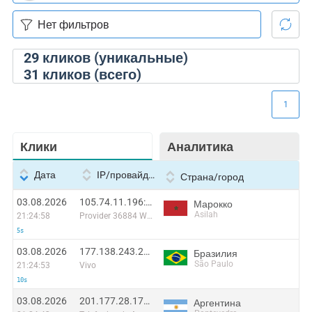
29
кликов (уникальные)
31
кликов (всего)
1
Клики
Аналитика
Дата
IP/провайдер
Страна/город
03.08.2026
105.74.11.196:7256
Марокко
Asilah
21:24:58
Provider 36884 Wana Corporate
5s
03.08.2026
177.138.243.211:44502
Бразилия
São Paulo
21:24:53
Vivo
10s
03.08.2026
201.177.28.174:48269
Аргентина