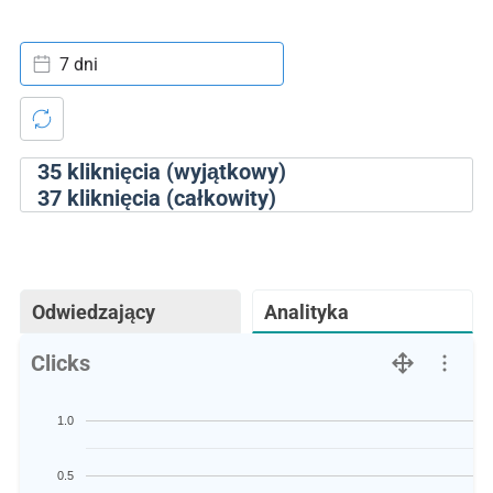
7 dni
35
kliknięcia (wyjątkowy)
37
kliknięcia (całkowity)
Odwiedzający
Analityka
Clicks
1.0
0.5