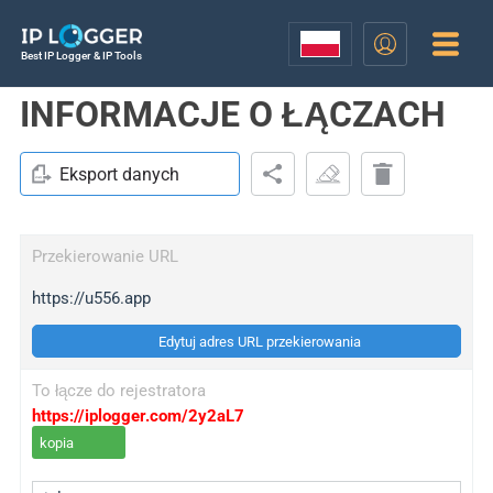
Best IP Logger & IP Tools
INFORMACJE O ŁĄCZACH
Eksport danych
Przekierowanie URL
https://u556.app
Edytuj adres URL przekierowania
To łącze do rejestratora
https://iplogger.com/2y2aL7
kopia