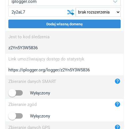
Dodaj własną domenę
iplogger.org
upgrade
Jest to kod śledzenia
wl.gl
upgrade
z2Yn5Y3W5836
ed.tc
upgrade
bc.ax
upgrade
Link umożliwiający dostęp do statystyk
https://iplogger.org/logger/z2Yn5Y3W5836
iplogger.com
maper.info
Zbieranie danych SMART
iplogger.co
Wyłączony
2no.co
Zbieranie zgód
yip.su
iplogger.info
Wyłączony
iplog.co
Zbieranie danych GPS