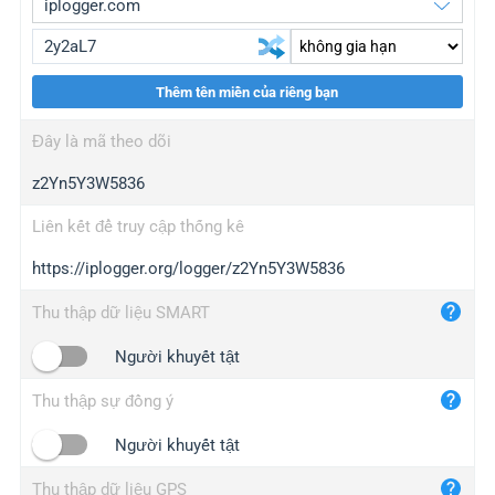
Thêm tên miền của riêng bạn
iplogger.org
upgrade
Đây là mã theo dõi
wl.gl
upgrade
z2Yn5Y3W5836
ed.tc
upgrade
bc.ax
upgrade
Liên kết để truy cập thống kê
https://iplogger.org/logger/z2Yn5Y3W5836
iplogger.com
maper.info
Thu thập dữ liệu SMART
iplogger.co
Người khuyết tật
2no.co
Thu thập sự đồng ý
yip.su
iplogger.info
Người khuyết tật
iplog.co
Thu thập dữ liệu GPS