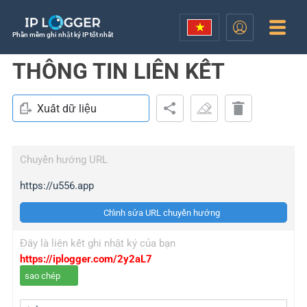
Phần mềm ghi nhật ký IP tốt nhất
THÔNG TIN LIÊN KẾT
Xuất dữ liệu
Chuyển hướng URL
https://u556.app
Chỉnh sửa URL chuyển hướng
Đây là liên kết ghi nhật ký của bạn
https://iplogger.com/2y2aL7
sao chép