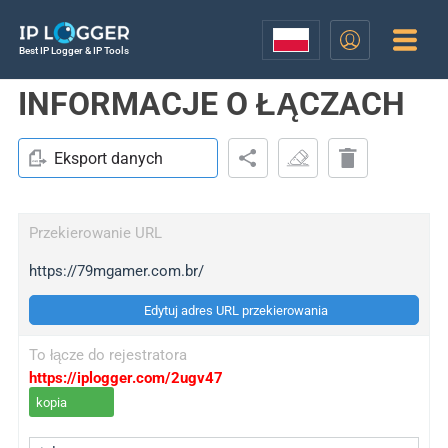
Best IP Logger & IP Tools
INFORMACJE O ŁĄCZACH
Eksport danych
Przekierowanie URL
https://79mgamer.com.br/
Edytuj adres URL przekierowania
To łącze do rejestratora
https://iplogger.com/2ugv47
kopia