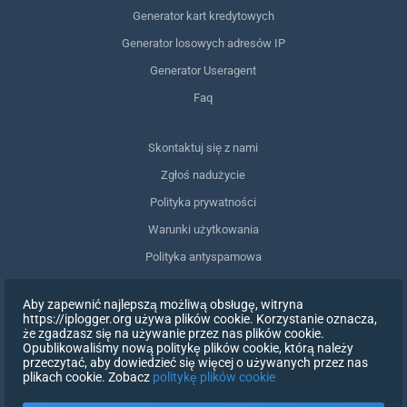
Generator kart kredytowych
Generator losowych adresów IP
Generator Useragent
Faq
Skontaktuj się z nami
Zgłoś nadużycie
Polityka prywatności
Warunki użytkowania
Polityka antyspamowa
Zgodność z RODO
Aby zapewnić najlepszą możliwą obsługę, witryna
Usuń moje dane
https://iplogger.org używa plików cookie. Korzystanie oznacza,
że zgadzasz się na używanie przez nas plików cookie.
Wycofanie zgody
Opublikowaliśmy nową politykę plików cookie, którą należy
przeczytać, aby dowiedzieć się więcej o używanych przez nas
plikach cookie. Zobacz
politykę plików cookie
ZAREJESTRUJ SIĘ