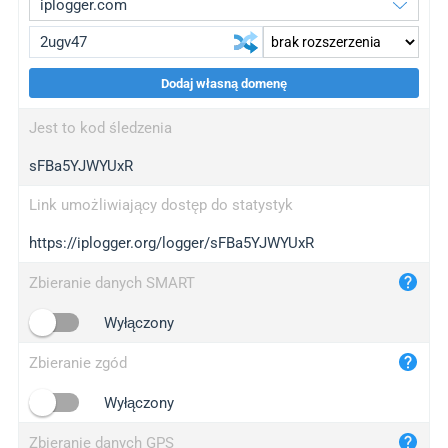
Dodaj własną domenę
iplogger.org
upgrade
Jest to kod śledzenia
wl.gl
upgrade
sFBa5YJWYUxR
ed.tc
upgrade
bc.ax
upgrade
Link umożliwiający dostęp do statystyk
https://iplogger.org/logger/sFBa5YJWYUxR
iplogger.com
maper.info
Zbieranie danych SMART
iplogger.co
Wyłączony
2no.co
Zbieranie zgód
yip.su
iplogger.info
Wyłączony
iplog.co
Zbieranie danych GPS