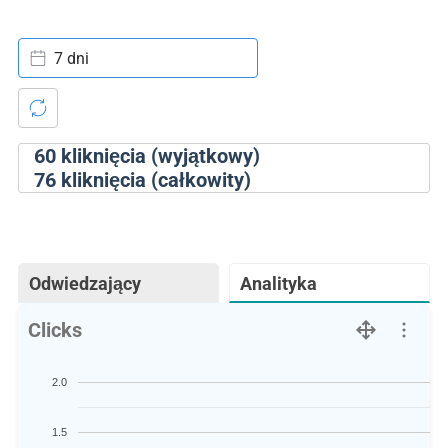
7 dni
60
kliknięcia (wyjątkowy)
76
kliknięcia (całkowity)
Odwiedzający
Analityka
Clicks
2.0
1.5