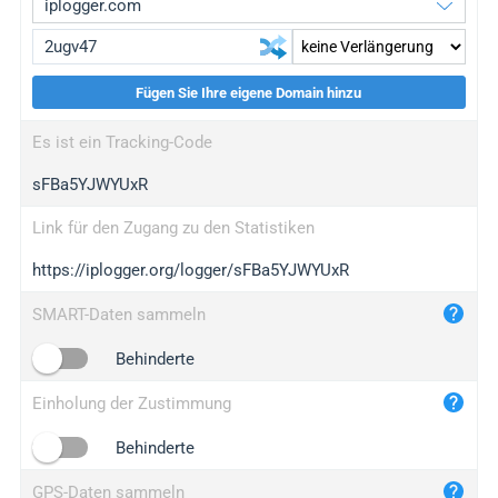
Fügen Sie Ihre eigene Domain hinzu
iplogger.org
upgrade
Es ist ein Tracking-Code
wl.gl
upgrade
sFBa5YJWYUxR
ed.tc
upgrade
bc.ax
upgrade
Link für den Zugang zu den Statistiken
https://iplogger.org/logger/sFBa5YJWYUxR
iplogger.com
maper.info
SMART-Daten sammeln
iplogger.co
Behinderte
2no.co
Einholung der Zustimmung
yip.su
iplogger.info
Behinderte
iplog.co
GPS-Daten sammeln