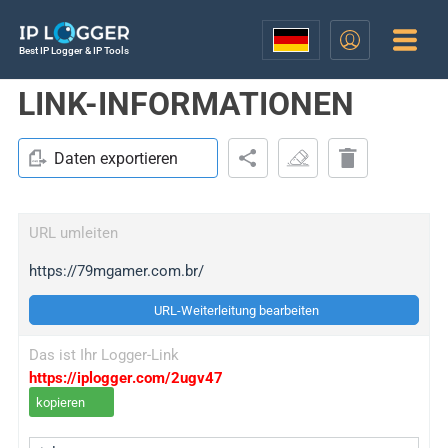
Best IP Logger & IP Tools
LINK-INFORMATIONEN
Daten exportieren
URL umleiten
https://79mgamer.com.br/
URL-Weiterleitung bearbeiten
Das ist Ihr Logger-Link
https://iplogger.com/2ugv47
kopieren