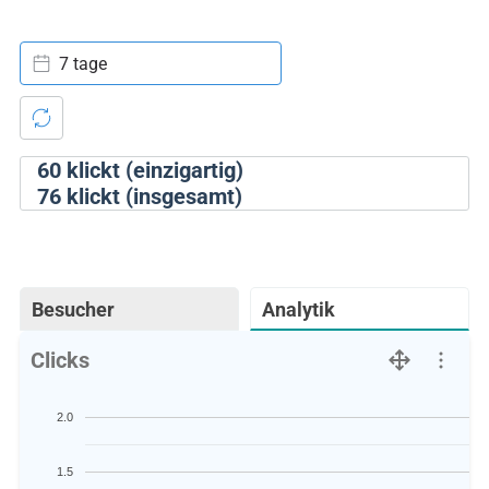
7 tage
60
klickt (einzigartig)
76
klickt (insgesamt)
Besucher
Analytik
Clicks
2.0
1.5