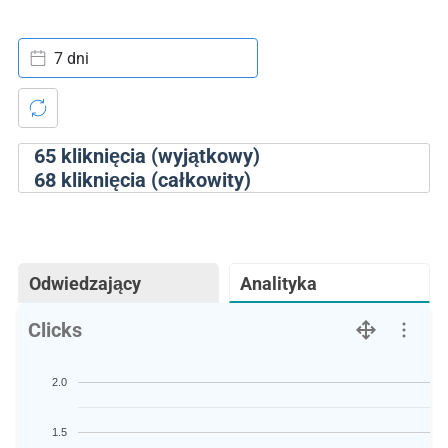
7 dni
65
kliknięcia (wyjątkowy)
68
kliknięcia (całkowity)
Odwiedzający
Analityka
Clicks
2.0
1.5