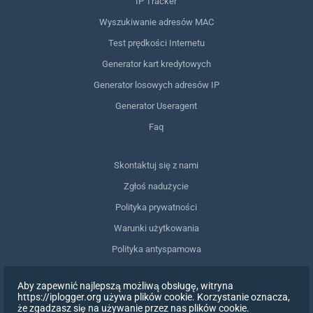
IP Tracker
Wyszukiwanie adresów MAC
Test prędkości Internetu
Generator kart kredytowych
Generator losowych adresów IP
Generator Useragent
Faq
Skontaktuj się z nami
Zgłoś nadużycie
Polityka prywatności
Warunki użytkowania
Polityka antyspamowa
Zgodność z RODO
Aby zapewnić najlepszą możliwą obsługę, witryna
Usuń moje dane
https://iplogger.org używa plików cookie. Korzystanie oznacza,
że zgadzasz się na używanie przez nas plików cookie.
Wycofanie zgody