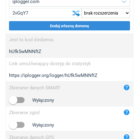
Dodaj własną domenę
iplogger.org
upgrade
Jest to kod śledzenia
wl.gl
upgrade
hUfk5wMNNftZ
ed.tc
upgrade
bc.ax
upgrade
Link umożliwiający dostęp do statystyk
https://iplogger.org/logger/hUfk5wMNNftZ
iplogger.com
maper.info
Zbieranie danych SMART
iplogger.co
Wyłączony
2no.co
Zbieranie zgód
yip.su
iplogger.info
Wyłączony
iplog.co
Zbieranie danych GPS