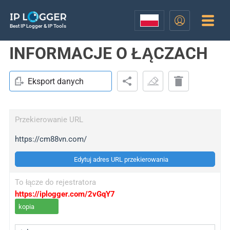
Best IP Logger & IP Tools
INFORMACJE O ŁĄCZACH
Eksport danych
Przekierowanie URL
https://cm88vn.com/
Edytuj adres URL przekierowania
To łącze do rejestratora
https://iplogger.com/2vGqY7
kopia