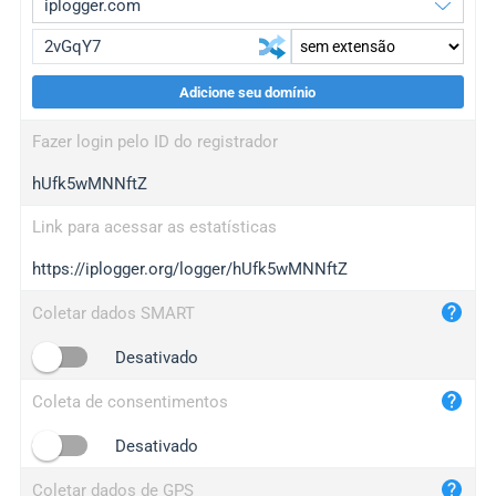
Adicione seu domínio
iplogger.org
upgrade
Fazer login pelo ID do registrador
wl.gl
upgrade
hUfk5wMNNftZ
ed.tc
upgrade
bc.ax
upgrade
Link para acessar as estatísticas
https://iplogger.org/logger/hUfk5wMNNftZ
iplogger.com
maper.info
Coletar dados SMART
iplogger.co
Desativado
2no.co
Coleta de consentimentos
yip.su
iplogger.info
Desativado
iplog.co
Coletar dados de GPS