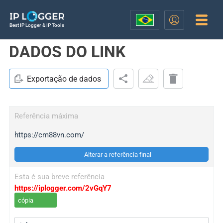
Best IP Logger & IP Tools
DADOS DO LINK
Exportação de dados
Referência máxima
https://cm88vn.com/
Alterar a referência final
Esta é sua breve referência
https://iplogger.com/2vGqY7
cópia