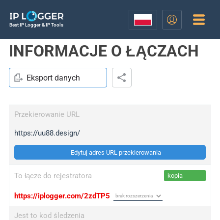
Best IP Logger & IP Tools
INFORMACJE O ŁĄCZACH
Eksport danych
Przekierowanie URL
https://uu88.design/
Edytuj adres URL przekierowania
To łącze do rejestratora
kopia
https://iplogger.com/2zdTP5
Jest to kod śledzenia