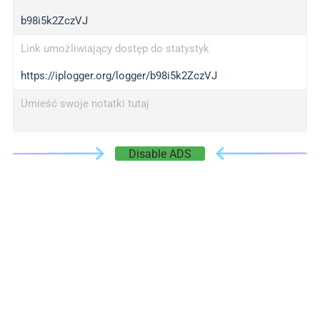
b98i5k2ZczVJ
Link umożliwiający dostęp do statystyk
https://iplogger.org/logger/b98i5k2ZczVJ
Umieść swoje notatki tutaj
Disable ADS