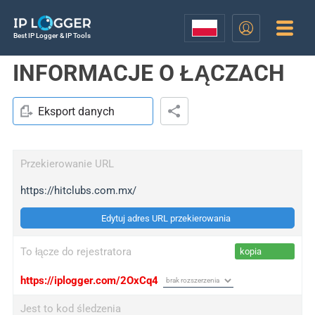
Best IP Logger & IP Tools
INFORMACJE O ŁĄCZACH
Eksport danych
Przekierowanie URL
https://hitclubs.com.mx/
Edytuj adres URL przekierowania
To łącze do rejestratora
kopia
https://iplogger.com/2OxCq4
Jest to kod śledzenia