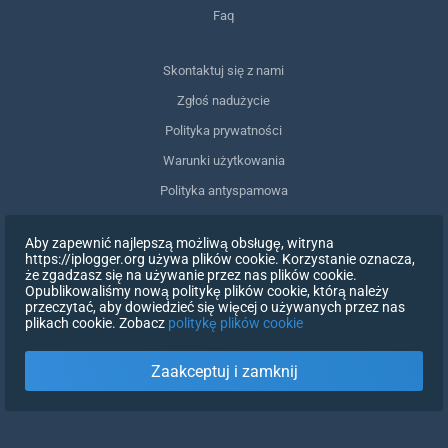
Faq
Skontaktuj się z nami
Zgłoś nadużycie
Polityka prywatności
Warunki użytkowania
Polityka antyspamowa
Zgodność z RODO
Aby zapewnić najlepszą możliwą obsługę, witryna
Usuń moje dane
https://iplogger.org używa plików cookie. Korzystanie oznacza,
że zgadzasz się na używanie przez nas plików cookie.
Wycofanie zgody
Opublikowaliśmy nową politykę plików cookie, którą należy
przeczytać, aby dowiedzieć się więcej o używanych przez nas
plikach cookie. Zobacz
politykę plików cookie
ZAREJESTRUJ SIĘ
Zaakceptuj i zamknij
X
ZALOGUJ SIĘ