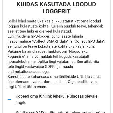
KUIDAS KASUTADA LOODUD
LOGGERIT
Sellel lehel saate üksikasjalikku statistikat oma loodud
loggeri külastuste kohta. Kui siin puudub teave, tähendab
see, et teie linki ei ole veel külastatud.
Lühilinkide ja GPS-loggeri puhul saate lubada
lisavõimaluse "Collect SMART data" ja "Collect GPS data",
sel juhul on teave külastajate kohta üksikasjalikum.
Pakume ka ainulaadset funktsiooni "Nõusoleku
kogumine", mis võimaldab teil koguda kasutajalt
nõusolekut enne lõpliku lingi vajutamist. See aitab viia
teie lingid vastavusse GDPR-i ja muude
andmekaitseseadustega.
Samuti saate kohandada oma lühilinkide URL-i ja valida
ühe olemasolevatest domeenidest. Olge teadlik - vana
logi URL ei tööta enam.
Kopeeri oma lühilink lehekülje ülaosas olevale
lingile
Saatke see SMS-i, WhatsAppi, Telegrami või mõne