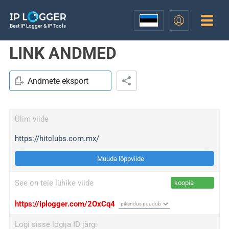
Best IP Logger & IP Tools
LINK ANDMED
Andmete eksport
Ülim viide
https://hitclubs.com.mx/
Muuda lõppviide
See on teie lühike viide
koopia
https://iplogger.com/2OxCq4
Logi sisse logija ID järgi