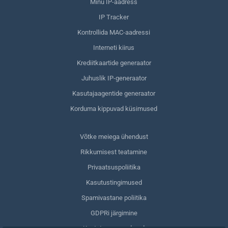
Minu IP-aadress
IP Tracker
Kontrollida MAC-aadressi
Interneti kiirus
Krediitkaartide generaator
Juhuslik IP-generaator
Kasutajaagentide generaator
Korduma kippuvad küsimused
Võtke meiega ühendust
Rikkumisest teatamine
Privaatsuspoliitika
Kasutustingimused
Spamivastane poliitika
GDPRi järgimine