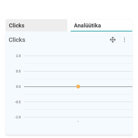
Clicks
Analüütika
Clicks
1.0
0.5
0.0
-0.5
-1.0
-