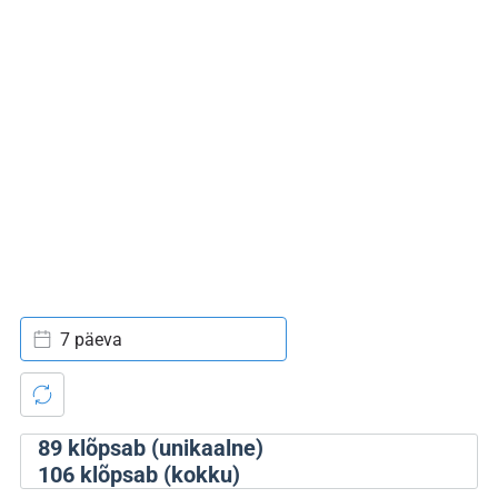
7 päeva
89
klõpsab (unikaalne)
106
klõpsab (kokku)