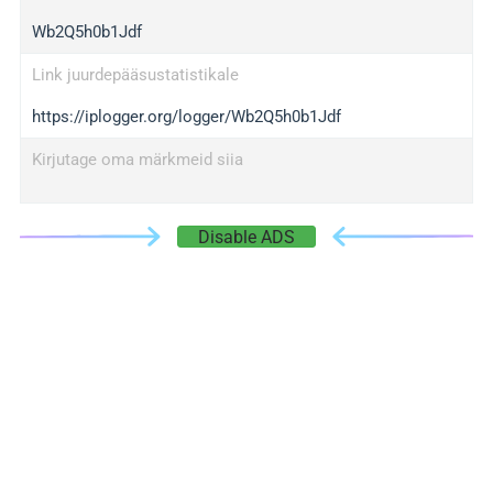
Wb2Q5h0b1Jdf
Link juurdepääsustatistikale
https://iplogger.org/logger/Wb2Q5h0b1Jdf
Kirjutage oma märkmeid siia
Disable ADS