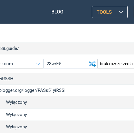
BLOG
TOOLS
k88.guide/
yiRSSH
/iplogger.org/logger/PASs51yiRSSH
gger.org
u
Wyłączony
l
u
c
u
Wyłączony
x
u
Wyłączony