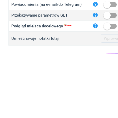
iplo
Powiadomienia (na e-mail/do Telegram)
mape
Przekazywanie parametrów GET
iplo
2no.
Podgląd miejsca docelowego
yip.
Umieść swoje notatki tutaj
iplo
iplo
iplo