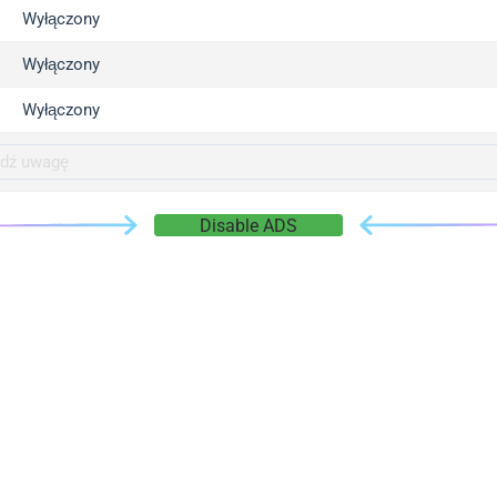
gger.com
Wyłączony
r.info
Wyłączony
gger.co
co
Wyłączony
su
gger.info
g.co
Disable ADS
gger.cn