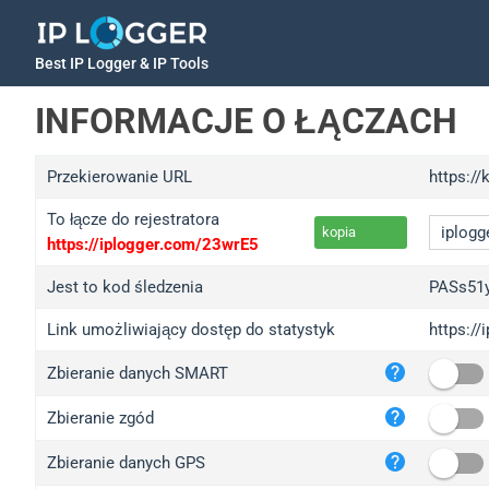
Best IP Logger & IP Tools
INFORMACJE O ŁĄCZACH
Przekierowanie URL
https://
To łącze do rejestratora
kopia
https://iplogger.com/23wrE5
Jest to kod śledzenia
PASs51
Link umożliwiający dostęp do statystyk
https:/
iplo
Zbieranie danych SMART
wl.g
ed.t
Zbieranie zgód
bc.a
Zbieranie danych GPS