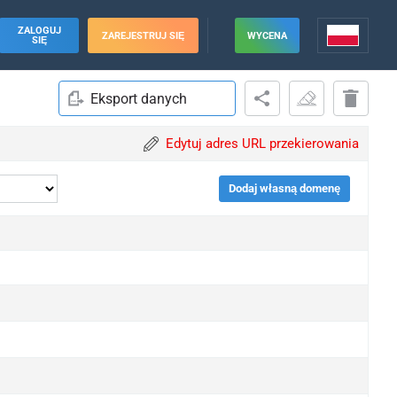
ZALOGUJ
ZAREJESTRUJ SIĘ
WYCENA
SIĘ
Eksport danych
Edytuj adres URL przekierowania
Dodaj własną domenę
pgrade
pgrade
pgrade
pgrade