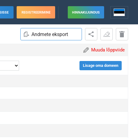
SISSE
REGISTREERIMINE
HINNAKUJUNDUS
Andmete eksport
Muuda lõppviide
Lisage oma domeen
grade
grade
grade
grade