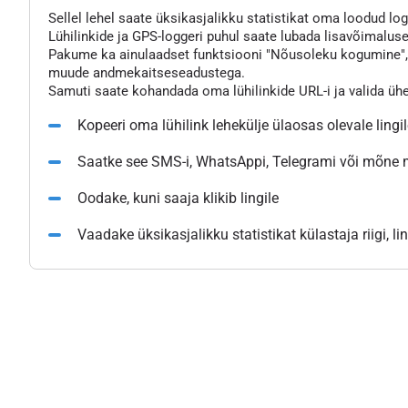
Sellel lehel saate üksikasjalikku statistikat oma loodud logg
Lühilinkide ja GPS-loggeri puhul saate lubada lisavõimaluse
Pakume ka ainulaadset funktsiooni "Nõusoleku kogumine", mi
muude andmekaitseseadustega.
Samuti saate kohandada oma lühilinkide URL-i ja valida üh
Kopeeri oma lühilink lehekülje ülaosas olevale lingi
Saatke see SMS-i, WhatsAppi, Telegrami või mõne
Oodake, kuni saaja klikib lingile
Vaadake üksikasjalikku statistikat külastaja riigi, l