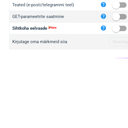
iplo
Teated (e-posti/telegrammi teel)
mape
GET-parameetrite saatmine
iplo
2no.
Sihtkoha eelvaade
yip.
Kirjutage oma märkmeid siia
iplo
iplo
iplo