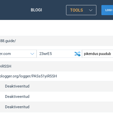
BLOGI
TOOLS
LOGI 
k88.guide/
yiRSSH
/iplogger.org/logger/PASs51yiRSSH
gger.org
up
Deaktiveeritud
l
up
c
up
Deaktiveeritud
x
up
Deaktiveeritud