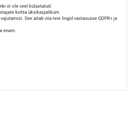
nki ei ole veel külastatud.
astajate kohta üksikasjalikum.
jutamist. See aitab viia teie lingid vastavusse GDPR-i ja
ta enam.