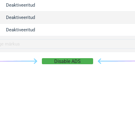
gger.com
Deaktiveeritud
r.info
Deaktiveeritud
gger.co
co
Deaktiveeritud
su
gger.info
g.co
Disable ADS
gger.cn