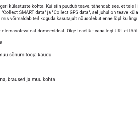
eri külastuste kohta. Kui siin puudub teave, tähendab see, et teie li
 "Collect SMART data" ja "Collect GPS data", sel juhul on teave kül
s võimaldab teil koguda kasutajalt nõusolekut enne lõpliku lingi va
e olemasolevatest domeenidest. Olge teadlik - vana logi URL ei töö
le
 muu sõnumitooja kaudu
inna, brauseri ja muu kohta