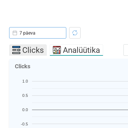
7 päeva
Clicks
Analüütika
Clicks
1.0
0.5
0.0
-0.5