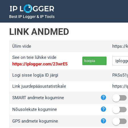
Best IP Logger & IP Tools
LINK ANDMED
Ülim viide
https://
See on teie lühike viide
koopia
https://iplogger.com/23wrE5
Logi sisse logija ID järgi
PASs51
Link juurdepääsustatistikale
https:/
iplo
SMART andmete kogumine
wl.g
ed.t
Nõusolekute kogumine
bc.a
GPS andmete kogumine