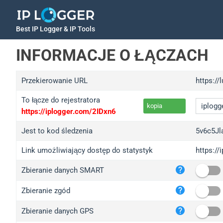
Best IP Logger & IP Tools
INFORMACJE O ŁĄCZACH
Przekierowanie URL
https:/
To łącze do rejestratora
kopia
https://iplogger.com/2IDxn6
Jest to kod śledzenia
5v6c5Jl
Link umożliwiający dostęp do statystyk
https://
iplo
Zbieranie danych SMART
wl.g
ed.t
Zbieranie zgód
bc.a
Zbieranie danych GPS