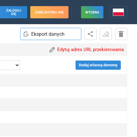
ZALOGUJ
ZAREJESTRUJ SIĘ
WYCENA
SIĘ
Eksport danych
Edytuj adres URL przekierowania
Dodaj własną domenę
pgrade
pgrade
pgrade
pgrade