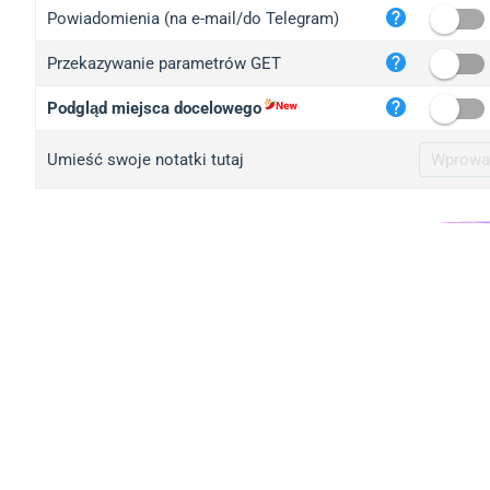
iplo
Powiadomienia (na e-mail/do Telegram)
mape
Przekazywanie parametrów GET
iplo
2no.
Podgląd miejsca docelowego
yip.
Umieść swoje notatki tutaj
iplo
iplo
iplo