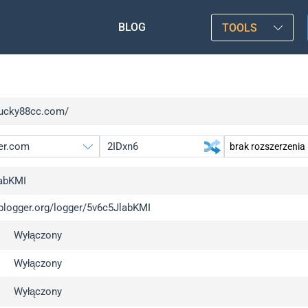
BLOG
TOOLS
/lucky88cc.com/
abKMI
iplogger.org/logger/5v6c5JlabKMI
gger.org
u
Wyłączony
l
u
c
u
Wyłączony
x
u
Wyłączony