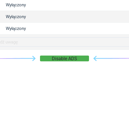
gger.com
Wyłączony
r.info
Wyłączony
gger.co
co
Wyłączony
su
gger.info
g.co
Disable ADS
gger.cn