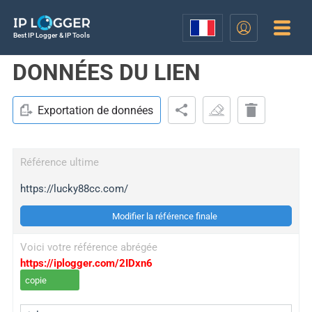
Best IP Logger & IP Tools
DONNÉES DU LIEN
Exportation de données
Référence ultime
https://lucky88cc.com/
Modifier la référence finale
Voici votre référence abrégée
https://iplogger.com/2IDxn6
copie