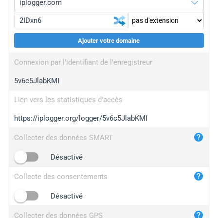
Ajouter votre domaine
iplogger.org
upgrade
Connexion par l'identifiant de l'enregistreur
wl.gl
upgrade
5v6c5JlabKMI
ed.tc
upgrade
bc.ax
upgrade
Lien vers les statistiques d'accès
https://iplogger.org/logger/5v6c5JlabKMI
iplogger.com
maper.info
Collecter des données SMART
iplogger.co
Désactivé
2no.co
Collecte des consentements
yip.su
iplogger.info
Désactivé
iplog.co
Collecter des données GPS