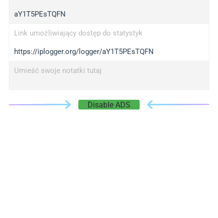
aY1T5PEsTQFN
Link umożliwiający dostęp do statystyk
https://iplogger.org/logger/aY1T5PEsTQFN
Umieść swoje notatki tutaj
Disable ADS