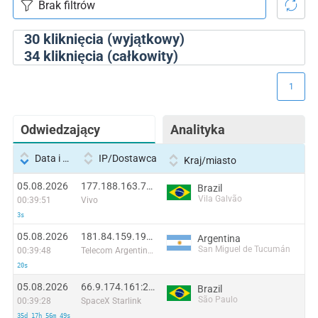
30
kliknięcia (wyjątkowy)
34
kliknięcia (całkowity)
1
Odwiedzający
Analityka
Data i godzina
IP/Dostawca
Kraj/miasto
05.08.2026
177.188.163.70:60082
Brazil
Vila Galvão
00:39:51
Vivo
3s
05.08.2026
181.84.159.194:57164
Argentina
San Miguel de Tucumán
00:39:48
Telecom Argentina S.A.
20s
05.08.2026
66.9.174.161:25308
Brazil
São Paulo
00:39:28
SpaceX Starlink
35d 17h 56m 49s