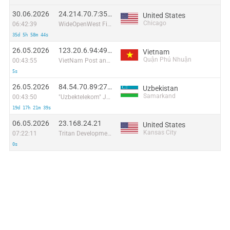
30.06.2026
24.214.70.7:35399
United States
Chicago
06:42:39
WideOpenWest Finance LLC
35d 5h 58m 44s
26.05.2026
123.20.6.94:49547
Vietnam
Quận Phú Nhuận
00:43:55
VietNam Post and Telecom Corporation
5s
26.05.2026
84.54.70.89:27645
Uzbekistan
Samarkand
00:43:50
"Uzbektelekom" Joint Stock Company
19d 17h 21m 39s
06.05.2026
23.168.24.21
United States
Kansas City
07:22:11
Tritan Development
0s