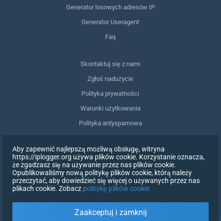
Generator losowych adresów IP
Generator Useragent
Faq
Skontaktuj się z nami
Zgłoś nadużycie
Polityka prywatności
Warunki użytkowania
Polityka antyspamowa
Zgodność z RODO
Aby zapewnić najlepszą możliwą obsługę, witryna
Usuń moje dane
https://iplogger.org używa plików cookie. Korzystanie oznacza,
że zgadzasz się na używanie przez nas plików cookie.
Wycofanie zgody
Opublikowaliśmy nową politykę plików cookie, którą należy
przeczytać, aby dowiedzieć się więcej o używanych przez nas
plikach cookie. Zobacz
politykę plików cookie
ZAREJESTRUJ SIĘ
Zaakceptuj i zamknij
X