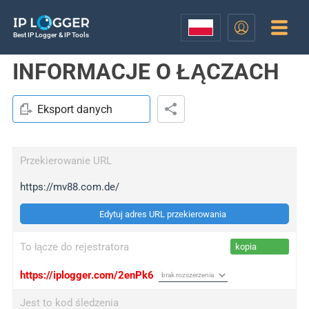
Best IP Logger & IP Tools
INFORMACJE O ŁĄCZACH
Eksport danych
Przekierowanie URL
https://mv88.com.de/
Edytuj adres URL przekierowania
To łącze do rejestratora
kopia
https://iplogger.com/2enPk6
Jest to kod śledzenia