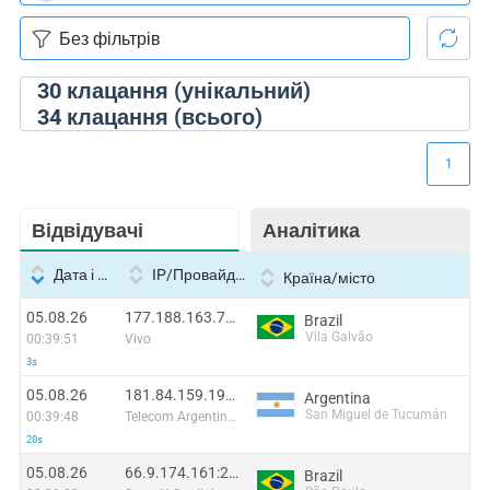
30
клацання (унікальний)
34
клацання (всього)
1
Відвідувачі
Аналітика
Дата і час
IP/Провайдер
Країна/місто
05.08.26
177.188.163.70:60082
Brazil
Vila Galvão
00:39:51
Vivo
3s
05.08.26
181.84.159.194:57164
Argentina
San Miguel de Tucumán
00:39:48
Telecom Argentina S.A.
20s
05.08.26
66.9.174.161:25308
Brazil