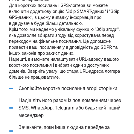
Для коротких посилань і GPS-логгера ви можете
включити додаткову опцію "Збір SMART-даних" і "Збір
GPS-даних", в цьому випадку інформація про
відвідувача буде більш детальною.
Крім того, ми надаємо унікальну функцію "Збір згоди",
яка дозволяє збирати згоду від користувача перед
переходом на фінальне посилання. Це допоможе
привести ваші посилання у відповідність до GDPR та
інших законів про захист даних.
Нарешті, ви можете налаштувати URL-адресу вашого
короткого посилання і вибрати один з доступних
доменів. Зверніть увагу, що стара URL-адреса логгера
більше не працюватиме.
Скопіюйте коротке посилання вгорі сторінки
Надішліть його разом із повідомленням через
SMS, WhatsApp, Telegram або будь-який інший
месенджер
Зачекайте, поки інша людина перейде за