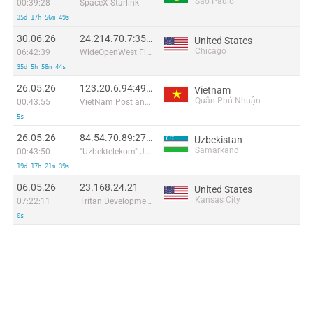
São Paulo
00:39:28
SpaceX Starlink
35d 17h 56m 49s
30.06.26
24.214.70.7:35399
United States
Chicago
06:42:39
WideOpenWest Finance LLC
35d 5h 58m 44s
26.05.26
123.20.6.94:49547
Vietnam
Quận Phú Nhuận
00:43:55
VietNam Post and Telecom Corporation
5s
26.05.26
84.54.70.89:27645
Uzbekistan
Samarkand
00:43:50
"Uzbektelekom" Joint Stock Company
19d 17h 21m 39s
06.05.26
23.168.24.21
United States
Kansas City
07:22:11
Tritan Development
0s