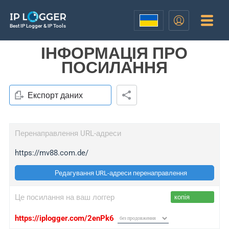
Best IP Logger & IP Tools
ІНФОРМАЦІЯ ПРО
ПОСИЛАННЯ
Експорт даних
Перенаправлення URL-адреси
https://mv88.com.de/
Редагування URL-адреси перенаправлення
Це посилання на ваш логгер
копія
https://iplogger.com/2enPk6