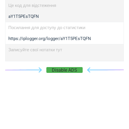
Це код для відстеження
aY1T5PEsTQFN
Посилання для доступу до статистики
https://iplogger.org/logger/aY1T5PEsTQFN
Записуйте свої нотатки тут
Disable ADS