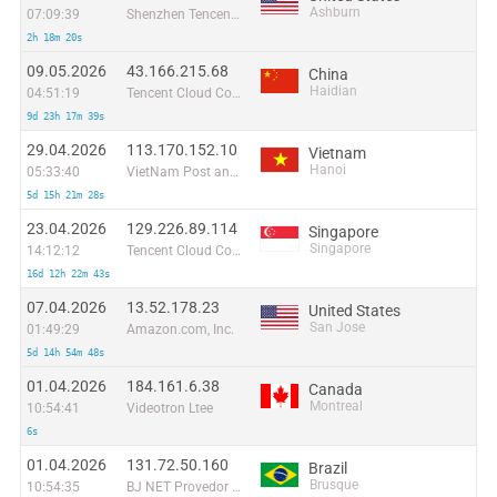
Ashburn
07:09:39
Shenzhen Tencent Computer Systems Company Limited
2h 18m 20s
09.05.2026
43.166.215.68
China
Haidian
04:51:19
Tencent Cloud Computing (Beijing) Co
9d 23h 17m 39s
29.04.2026
113.170.152.10
Vietnam
Hanoi
05:33:40
VietNam Post and Telecom Corporation
5d 15h 21m 28s
23.04.2026
129.226.89.114
Singapore
Singapore
14:12:12
Tencent Cloud Computing (Beijing) Co
16d 12h 22m 43s
07.04.2026
13.52.178.23
United States
San Jose
01:49:29
Amazon.com, Inc.
5d 14h 54m 48s
01.04.2026
184.161.6.38
Canada
Montreal
10:54:41
Videotron Ltee
6s
01.04.2026
131.72.50.160
Brazil
Brusque
10:54:35
BJ NET Provedor de Internet Ltda. - ME