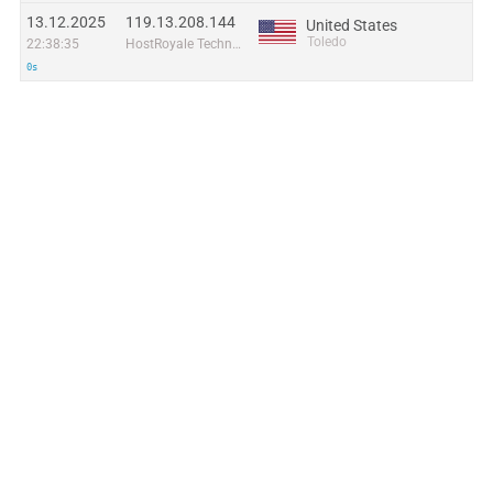
13.12.2025
119.13.208.144
United States
Toledo
22:38:35
HostRoyale Technologies Pvt Ltd
0s