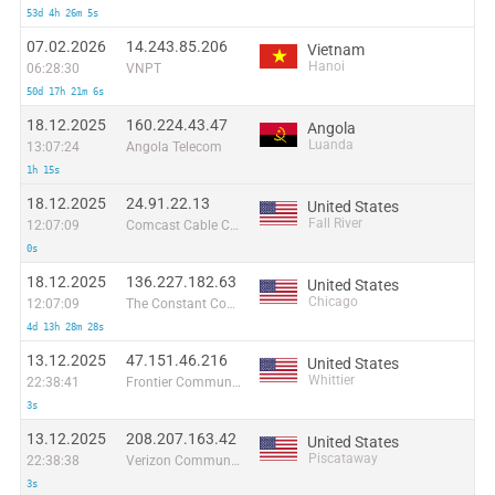
53d 4h 26m 5s
07.02.2026
14.243.85.206
Vietnam
Hanoi
06:28:30
VNPT
50d 17h 21m 6s
18.12.2025
160.224.43.47
Angola
Luanda
13:07:24
Angola Telecom
1h 15s
18.12.2025
24.91.22.13
United States
Fall River
12:07:09
Comcast Cable Communications
0s
18.12.2025
136.227.182.63
United States
Chicago
12:07:09
The Constant Company, LLC
4d 13h 28m 28s
13.12.2025
47.151.46.216
United States
Whittier
22:38:41
Frontier Communications Solutions
3s
13.12.2025
208.207.163.42
United States
Piscataway
22:38:38
Verizon Communications
3s