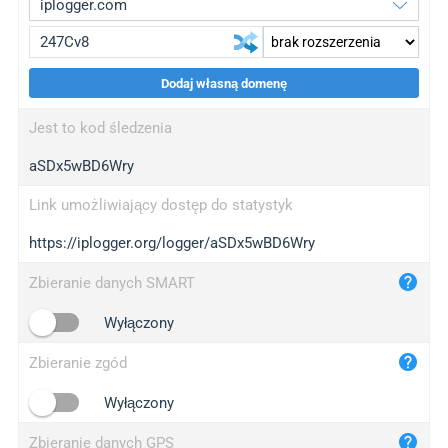
Dodaj własną domenę
iplogger.org
upgrade
Jest to kod śledzenia
wl.gl
upgrade
aSDx5wBD6Wry
ed.tc
upgrade
bc.ax
upgrade
Link umożliwiający dostęp do statystyk
https://iplogger.org/logger/aSDx5wBD6Wry
iplogger.com
maper.info
Zbieranie danych SMART
iplogger.co
Wyłączony
2no.co
Zbieranie zgód
yip.su
iplogger.info
Wyłączony
iplog.co
Zbieranie danych GPS