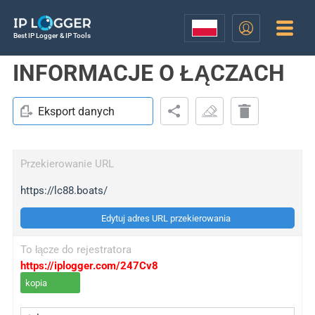
Best IP Logger & IP Tools
INFORMACJE O ŁĄCZACH
Eksport danych
Przekierowanie URL
https://lc88.boats/
Edytuj adres URL przekierowania
To łącze do rejestratora
https://iplogger.com/247Cv8
kopia