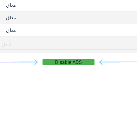
gger.com
معاق
r.info
معاق
gger.co
co
معاق
su
gger.info
g.co
Disable ADS
gger.cn