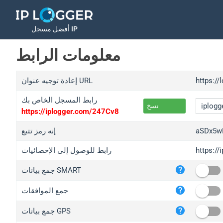
أفضل مسجل IP
معلومات الرابط
https://
إعادة توجيه عنوان URL
رابط المسجل الخاص بك
نسخ
https://iplogger.com/247Cv8
aSDx5w
إنه رمز تتبع
https:/
رابط للوصول إلى الإحصائيات
iplo
جمع بيانات SMART
wl.g
ed.t
جمع الموافقات
bc.a
جمع بيانات GPS