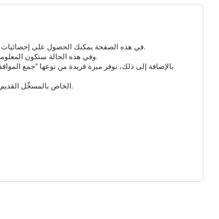
في هذه الصفحة يمكنك الحصول على إحصائيات مفصلة عن الزيارات إلى مسجلك الذي تم إنشاؤه. إذا لم تكن هناك معلومات هنا، فهذا يعني أنه لم ينقر أحد على الرابط الخاص بك حتى الآن.
بالنسبة للروابط القصيرة ومسجل GPS، يمكنك تمكين الخيار الإضافي "جمع البيانات الذكية" و "جمع بيانات GPS"، وفي هذه الحالة ستكون المعلومات حول الزائر أكثر تفصيلاً.
بالإضافة إلى ذلك، نوفر ميزة فريدة من نوعها "جمع المواف
وأخيراً، يمكنك تخصيص عنوان URL للرابط القصير الخاص بك واختيار أحد النطاقات المتاحة. يُرجى ملاحظة أن عنوان URL الخاص بالمسجِّل القديم لن يعمل بعد الآن.