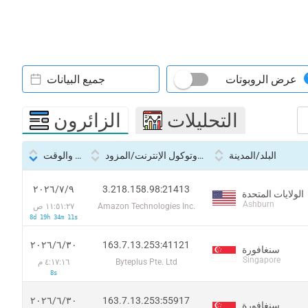
عرض الروبوتات
جميع البيانات
التحليلات
الزائرون
البلد/المدينة
بروتوكول الإنترنت/المزود
التاريخ والوقت
3.218.158.98:21413
٩‏/٧‏/٢٠٢٦
الولايات المتحدة
Ashburn
Amazon Technologies Inc.
١١:٥١:٢٧ ص
8d 19h 34m 11s
163.7.13.253:41121
٣٠‏/٦‏/٢٠٢٦
سنغافورة
Singapore
Byteplus Pte. Ltd
٤:١٧:١٦ م
8s
163.7.13.253:55917
٣٠‏/٦‏/٢٠٢٦
سنغافورة