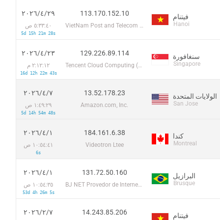
113.170.152.10
٢٩‏/٤‏/٢٠٢٦
فيتنام
Hanoi
VietNam Post and Telecom Corporation
٥:٣٣:٤٠ ص
5d 15h 21m 28s
129.226.89.114
٢٣‏/٤‏/٢٠٢٦
سنغافورة
Singapore
Tencent Cloud Computing (Beijing) Co
٢:١٢:١٢ م
16d 12h 22m 43s
13.52.178.23
٧‏/٤‏/٢٠٢٦
الولايات المتحدة
San Jose
Amazon.com, Inc.
١:٤٩:٢٩ ص
5d 14h 54m 48s
184.161.6.38
١‏/٤‏/٢٠٢٦
كندا
Montreal
Videotron Ltee
١٠:٥٤:٤١ ص
6s
131.72.50.160
١‏/٤‏/٢٠٢٦
البرازيل
Brusque
BJ NET Provedor de Internet Ltda. - ME
١٠:٥٤:٣٥ ص
53d 4h 26m 5s
14.243.85.206
٧‏/٢‏/٢٠٢٦
فيتنام