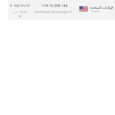
119.13.208.144
١٣‏/١٢‏/٢٠٢٥
الولايات المتحدة
Toledo
HostRoyale Technologies Pvt Ltd
١٠:٣٨:٣٥ م
0s