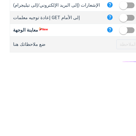
iplo
الإشعارات (إلى البريد الإلكتروني/إلى تيليجرام)
mape
إعادة توجيه معلمات GET إلى الأمام
iplo
2no.
معاينة الوجهة
yip.
ضع ملاحظاتك هنا
iplo
iplo
iplo