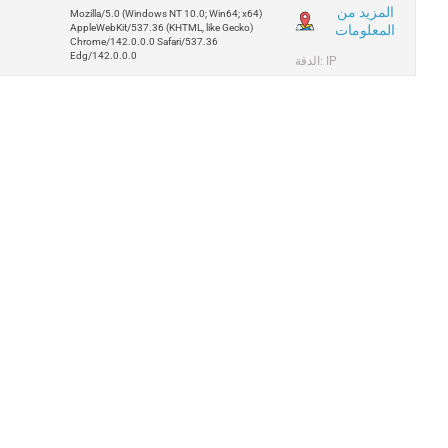
المزيد من
Mozilla/5.0 (Windows NT 10.0; Win64; x64)
المعلومات
AppleWebKit/537.36 (KHTML, like Gecko)
Chrome/142.0.0.0 Safari/537.36
Edg/142.0.0.0
الدقة: IP