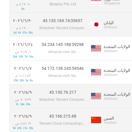
Singapore
Byteplus Pte. Ltd
٤:١٧:٠٨ م
8s
43.133.169.74:33657
٣٠‏/٦‏/٢٠٢٦
اليابان
Shibuya
Shenzhen Tencent Computer Systems Company Limited
٤:١٧:٠٠ م
6d 6h 57m 59s
34.234.145.188:59298
٢٤‏/٦‏/٢٠٢٦
الولايات المتحدة
Ashburn
Amazon.com, Inc.
٩:١٩:٠١ ص
16d 10h 7m 14s
54.172.138.243:59546
٧‏/٦‏/٢٠٢٦
الولايات المتحدة
Ashburn
Amazon.com, Inc.
١١:١١:٤٧ م
29d 16h 2m 8s
43.130.76.217
٩‏/٥‏/٢٠٢٦
الولايات المتحدة
Ashburn
Shenzhen Tencent Computer Systems Company Limited
٧:٠٩:٣٩ ص
2h 18m 20s
43.166.215.68
٩‏/٥‏/٢٠٢٦
الصين
Haidian
Tencent Cloud Computing (Beijing) Co
٤:٥١:١٩ ص
9d 23h 17m 39s