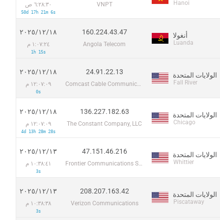
Hanoi
VNPT
٦:٢٨:٣٠ ص
50d 17h 21m 6s
160.224.43.47
١٨‏/١٢‏/٢٠٢٥
أنغولا
Luanda
Angola Telecom
١:٠٧:٢٤ م
1h 15s
24.91.22.13
١٨‏/١٢‏/٢٠٢٥
الولايات المتحدة
Fall River
Comcast Cable Communications
١٢:٠٧:٠٩ م
0s
136.227.182.63
١٨‏/١٢‏/٢٠٢٥
الولايات المتحدة
Chicago
The Constant Company, LLC
١٢:٠٧:٠٩ م
4d 13h 28m 28s
47.151.46.216
١٣‏/١٢‏/٢٠٢٥
الولايات المتحدة
Whittier
Frontier Communications Solutions
١٠:٣٨:٤١ م
3s
208.207.163.42
١٣‏/١٢‏/٢٠٢٥
الولايات المتحدة
Piscataway
Verizon Communications
١٠:٣٨:٣٨ م
3s