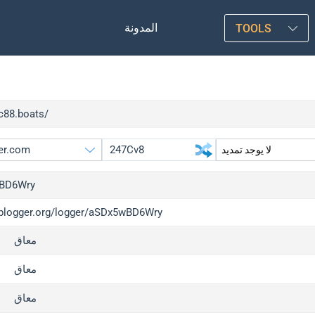
المدونة
TOOLS
lc88.boats/
BD6Wry
/iplogger.org/logger/aSDx5wBD6Wry
gger.org
upgrade
معاق
l
upgrade
c
upgrade
معاق
x
upgrade
معاق