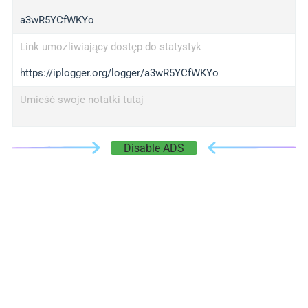
a3wR5YCfWKYo
Link umożliwiający dostęp do statystyk
https://iplogger.org/logger/a3wR5YCfWKYo
Umieść swoje notatki tutaj
Disable ADS