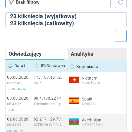
23
kliknięcia (wyjątkowy)
23
kliknięcia (całkowity)
1
Odwiedzający
Analityka
Data i godzina
IP/Dostawca
Kraj/miasto
05.08.2026
113.187.151.220:59203
Vietnam
Uyen Hung
03:25:43
VNPT
1d 18h 42m 6s
03.08.2026
88.4.138.221:48668
Spain
Logroño
08:43:37
Telefonica de Espana SAU
1d 4s
02.08.2026
62.217.129.73:8450
Azerbaijan
Ceyranbatan
08:43:33
AZERONLINE-CLASS
23h 59m 52s