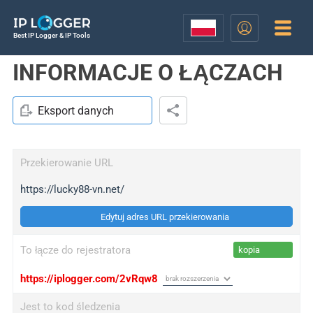
Best IP Logger & IP Tools
INFORMACJE O ŁĄCZACH
Eksport danych
Przekierowanie URL
https://lucky88-vn.net/
Edytuj adres URL przekierowania
To łącze do rejestratora
kopia
https://iplogger.com/2vRqw8
Jest to kod śledzenia