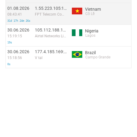
01.08.2026
1.55.223.105:19890
Vietnam
Cổ Lễ
08:43:41
FPT Telecom Company
31d 17h 24m 26s
30.06.2026
105.112.188.154:43436
Nigeria
Lagos
15:19:15
Airtel Networks Limited
19s
30.06.2026
177.4.185.169:32652
Brazil
Campo Grande
15:18:56
V tal
0s