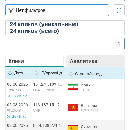
24
кликов (уникальные)
24
кликов (всего)
1
Клики
Аналитика
Дата
IP/провайдер
Страна/город
06.08.2026
151.241.189.116:20756
Иран
Tajrīsh
19:47:38
SHATEL Network
1d 16h 21m 55s
05.08.2026
113.187.151.220:59203
Вьетнам
Uyen Hung
03:25:43
VNPT
1d 18h 42m 6s
03.08.2026
88.4.138.221:48668
Испания