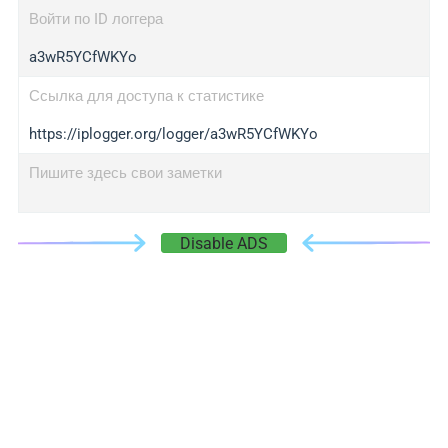
Войти по ID логгера
a3wR5YCfWKYo
Ссылка для доступа к статистике
https://iplogger.org/logger/a3wR5YCfWKYo
Пишите здесь свои заметки
Disable ADS