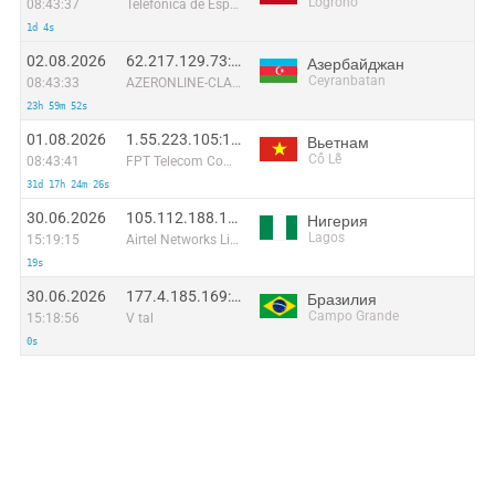
Logroño
08:43:37
Telefonica de Espana SAU
1d 4s
02.08.2026
62.217.129.73:8450
Азербайджан
Ceyranbatan
08:43:33
AZERONLINE-CLASS
23h 59m 52s
01.08.2026
1.55.223.105:19890
Вьетнам
Cổ Lễ
08:43:41
FPT Telecom Company
31d 17h 24m 26s
30.06.2026
105.112.188.154:43436
Нигерия
Lagos
15:19:15
Airtel Networks Limited
19s
30.06.2026
177.4.185.169:32652
Бразилия
Campo Grande
15:18:56
V tal
0s