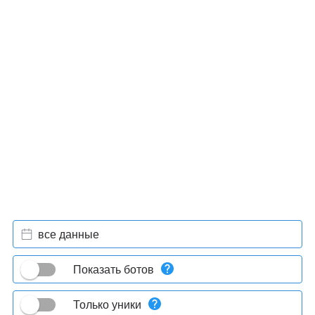
все данные
Показать ботов
Только уники