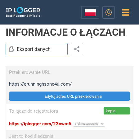
Best IP Logger & IP Tools
INFORMACJE O ŁĄCZACH
Eksport danych
Przekierowanie URL
https://erunninghsone4u.com/
Edytuj adres URL przekierowania
To łącze do rejestratora
kopia
https://iplogger.com/23nwm6
Jest to kod śledzenia