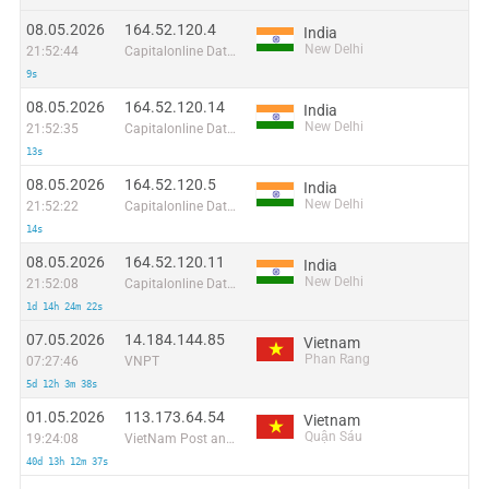
08.05.2026
164.52.120.4
India
New Delhi
21:52:44
Capitalonline Data Service (HK) Co
9s
08.05.2026
164.52.120.14
India
New Delhi
21:52:35
Capitalonline Data Service (HK) Co
13s
08.05.2026
164.52.120.5
India
New Delhi
21:52:22
Capitalonline Data Service (HK) Co
14s
08.05.2026
164.52.120.11
India
New Delhi
21:52:08
Capitalonline Data Service (HK) Co
1d 14h 24m 22s
07.05.2026
14.184.144.85
Vietnam
Phan Rang
07:27:46
VNPT
5d 12h 3m 38s
01.05.2026
113.173.64.54
Vietnam
Quận Sáu
19:24:08
VietNam Post and Telecom Corporation
40d 13h 12m 37s