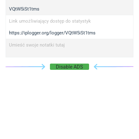
VQtW5iSt1tms
Link umożliwiający dostęp do statystyk
https://iplogger.org/logger/VQtW5iSt1tms
Umieść swoje notatki tutaj
Disable ADS