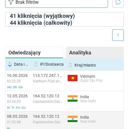
41
kliknięcia (wyjątkowy)
44
kliknięcia (całkowity)
1
Odwiedzający
Analityka
Data i godzina
IP/Dostawca
Kraj/miasto
16.06.2026
113.172.247.190:55886
Vietnam
Quận Tân Phú
02:22:29
VietNam Post and Telecom Corporation
34d 20h 52m
12.05.2026
164.52.120.12
India
New Delhi
05:30:29
Capitalonline Data Service (HK) Co
3d 7h 37m 41s
08.05.2026
164.52.120.12
India
New Delhi
21:52:48
Capitalonline Data Service (HK) Co
4s