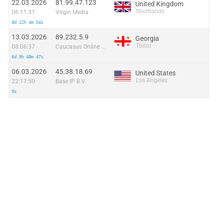
22.03.2026
81.99.47.123
United Kingdom
Shortlands
06:11:31
Virgin Media
8d 22h 4m 54s
13.03.2026
89.232.5.9
Georgia
Tbilisi
08:06:37
Caucasus Online LLC
6d 9h 48m 47s
06.03.2026
45.38.18.69
United States
Los Angeles
22:17:50
Base IP B.V.
0s