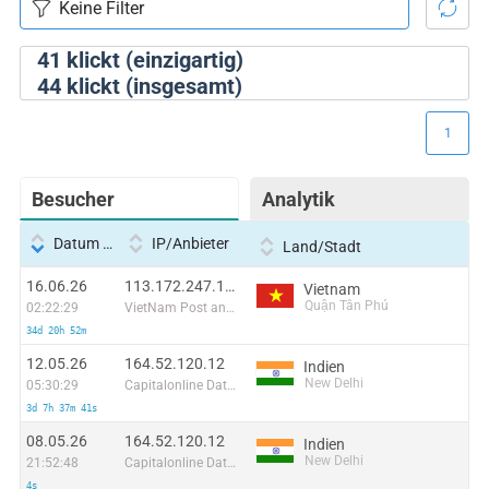
41
klickt (einzigartig)
44
klickt (insgesamt)
1
Besucher
Analytik
Datum und Uhrzeit
IP/Anbieter
Land/Stadt
16.06.26
113.172.247.190:55886
Vietnam
Quận Tân Phú
02:22:29
VietNam Post and Telecom Corporation
34d 20h 52m
12.05.26
164.52.120.12
Indien
New Delhi
05:30:29
Capitalonline Data Service (HK) Co
3d 7h 37m 41s
08.05.26
164.52.120.12
Indien
New Delhi
21:52:48
Capitalonline Data Service (HK) Co
4s