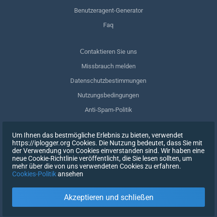
Benutzeragent-Generator
Faq
Сontaktieren Sie uns
Missbrauch melden
Datenschutzbestimmungen
Nutzungsbedingungen
Anti-Spam-Politik
GDPR-Einhaltung
Um Ihnen das bestmögliche Erlebnis zu bieten, verwendet
Meine Daten löschen
https://iplogger.org Cookies. Die Nutzung bedeutet, dass Sie mit
der Verwendung von Cookies einverstanden sind. Wir haben eine
Zustimmung zurückziehen
neue Cookie-Richtlinie veröffentlicht, die Sie lesen sollten, um
mehr über die von uns verwendeten Cookies zu erfahren.
Cookies-Politik
ansehen
REGISTRIEREN SIE SICH
Akzeptieren und schließen
X
EINTRAGEN