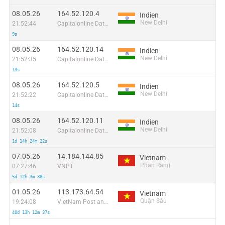
08.05.26
164.52.120.4
Indien
New Delhi
21:52:44
Capitalonline Data Service (HK) Co
9s
08.05.26
164.52.120.14
Indien
New Delhi
21:52:35
Capitalonline Data Service (HK) Co
13s
08.05.26
164.52.120.5
Indien
New Delhi
21:52:22
Capitalonline Data Service (HK) Co
14s
08.05.26
164.52.120.11
Indien
New Delhi
21:52:08
Capitalonline Data Service (HK) Co
1d 14h 24m 22s
07.05.26
14.184.144.85
Vietnam
Phan Rang
07:27:46
VNPT
5d 12h 3m 38s
01.05.26
113.173.64.54
Vietnam
Quận Sáu
19:24:08
VietNam Post and Telecom Corporation
40d 13h 12m 37s