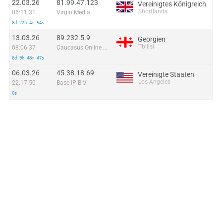
22.03.26
81.99.47.123
Vereinigtes Königreich
Shortlands
06:11:31
Virgin Media
8d 22h 4m 54s
13.03.26
89.232.5.9
Georgien
Tbilisi
08:06:37
Caucasus Online LLC
6d 9h 48m 47s
06.03.26
45.38.18.69
Vereinigte Staaten
Los Angeles
22:17:50
Base IP B.V.
0s