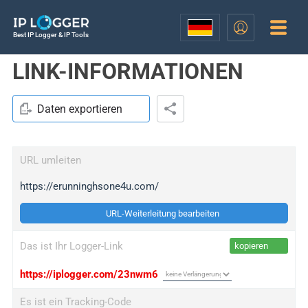
Best IP Logger & IP Tools
LINK-INFORMATIONEN
Daten exportieren
URL umleiten
https://erunninghsone4u.com/
URL-Weiterleitung bearbeiten
Das ist Ihr Logger-Link
kopieren
https://iplogger.com/23nwm6
Es ist ein Tracking-Code