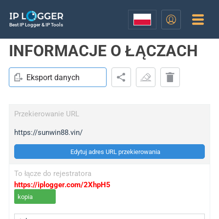
Best IP Logger & IP Tools
INFORMACJE O ŁĄCZACH
Eksport danych
Przekierowanie URL
https://sunwin88.vin/
Edytuj adres URL przekierowania
To łącze do rejestratora
https://iplogger.com/2XhpH5
kopia