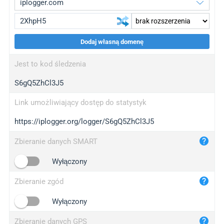
Dodaj własną domenę
iplogger.org
upgrade
Jest to kod śledzenia
wl.gl
upgrade
S6gQ5ZhCl3J5
ed.tc
upgrade
bc.ax
upgrade
Link umożliwiający dostęp do statystyk
https://iplogger.org/logger/S6gQ5ZhCl3J5
iplogger.com
maper.info
Zbieranie danych SMART
iplogger.co
Wyłączony
2no.co
Zbieranie zgód
yip.su
iplogger.info
Wyłączony
iplog.co
Zbieranie danych GPS