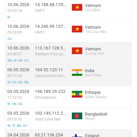
10.06.2026
14.188.68.170:46681
Vietnam
Hòa Bình
09:09:18
VNPT
9s
10.06.2026
14.240.99.137:42249
Vietnam
Thu Dau Mot
09:09:09
VNPT
12s
10.06.2026
113.167.128.54:57821
Vietnam
Lương Sơn
09:08:57
VietNam Post and Telecom Corporation
35d 3h 53m 27s
06.05.2026
164.52.120.11
India
New Delhi
05:15:30
Capitalonline Data Service (HK) Co
2d 11h 52m 58s
03.05.2026
196.189.29.222
Ethiopia
Addis Ababa
17:22:32
Ethiotelecom
8h 19m 32s
03.05.2026
103.145.112.209
Bangladesh
Bogra
09:03:00
Sony Cyber Net
9d 7h 48m 31s
24.04.2026
65.21.136.254
Finland