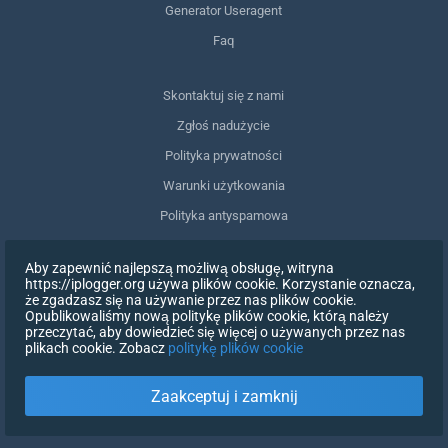
Generator Useragent
Faq
Skontaktuj się z nami
Zgłoś nadużycie
Polityka prywatności
Warunki użytkowania
Polityka antyspamowa
Zgodność z RODO
Aby zapewnić najlepszą możliwą obsługę, witryna
Usuń moje dane
https://iplogger.org używa plików cookie. Korzystanie oznacza,
że zgadzasz się na używanie przez nas plików cookie.
Wycofanie zgody
Opublikowaliśmy nową politykę plików cookie, którą należy
przeczytać, aby dowiedzieć się więcej o używanych przez nas
plikach cookie. Zobacz
politykę plików cookie
ZAREJESTRUJ SIĘ
Zaakceptuj i zamknij
X
ZALOGUJ SIĘ