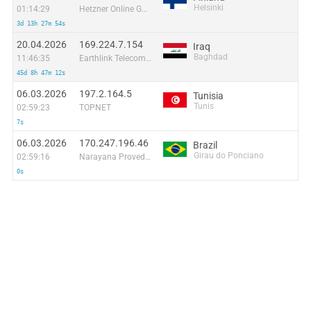
Helsinki
01:14:29
Hetzner Online GmbH
3d 13h 27m 54s
20.04.2026
169.224.7.154
Iraq
Baghdad
11:46:35
Earthlink Telecommunications Equipment Trading & Services DMCC
45d 8h 47m 12s
06.03.2026
197.2.164.5
Tunisia
Tunis
02:59:23
TOPNET
7s
06.03.2026
170.247.196.46
Brazil
Girau do Ponciano
02:59:16
Narayana Provedor de Internet Ltda
0s