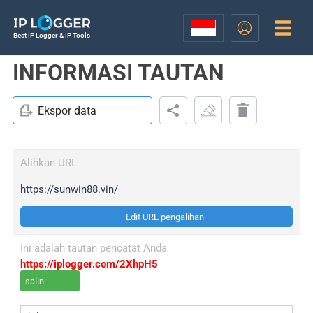
Best IP Logger & IP Tools
INFORMASI TAUTAN
Ekspor data
Alihkan URL
https://sunwin88.vin/
Edit URL pengalihan
Ini adalah tautan pencatat Anda
https://iplogger.com/2XhpH5
salin