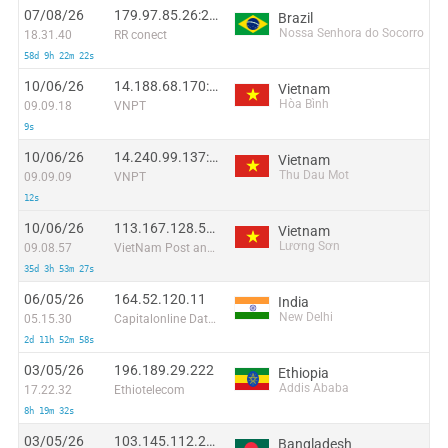
07/08/26
179.97.85.26:28248
Brazil
Nossa Senhora do Socorro
18.31.40
RR conect
58d 9h 22m 22s
10/06/26
14.188.68.170:46681
Vietnam
Hòa Bình
09.09.18
VNPT
9s
10/06/26
14.240.99.137:42249
Vietnam
Thu Dau Mot
09.09.09
VNPT
12s
10/06/26
113.167.128.54:57821
Vietnam
Lương Sơn
09.08.57
VietNam Post and Telecom Corporation
35d 3h 53m 27s
06/05/26
164.52.120.11
India
New Delhi
05.15.30
Capitalonline Data Service (HK) Co
2d 11h 52m 58s
03/05/26
196.189.29.222
Ethiopia
Addis Ababa
17.22.32
Ethiotelecom
8h 19m 32s
03/05/26
103.145.112.209
Bangladesh