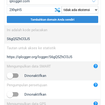
Tambahkan domain Anda sendiri
iplogger.org
upgrade
Ini adalah kode pelacakan
wl.gl
upgrade
S6gQ5ZhCl3J5
ed.tc
upgrade
bc.ax
upgrade
Tautan untuk akses ke statistik
https://iplogger.org/logger/S6gQ5ZhCl3J5
iplogger.com
maper.info
Mengumpulkan data SMART
iplogger.co
Dinonaktifkan
2no.co
Pengumpulan persetujuan
yip.su
iplogger.info
Dinonaktifkan
iplog.co
Mengumpulkan data GPS