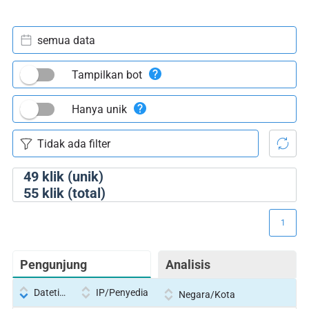
semua data
Tampilkan bot
Hanya unik
49
klik (unik)
55
klik (total)
1
Pengunjung
Analisis
Datetime
IP/Penyedia
Negara/Kota