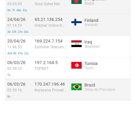
Bogra
09.03.00
Sony Cyber Net
9d 7h 48m 31s
24/04/26
65.21.136.254
Finland
Helsinki
01.14.29
Hetzner Online GmbH
3d 13h 27m 54s
20/04/26
169.224.7.154
Iraq
Baghdad
11.46.35
Earthlink Telecommunications Equipment Trading & Services DMCC
45d 8h 47m 12s
06/03/26
197.2.164.5
Tunisia
Tunis
02.59.23
TOPNET
7s
06/03/26
170.247.196.46
Brazil
Girau do Ponciano
02.59.16
Narayana Provedor de Internet Ltda
0s