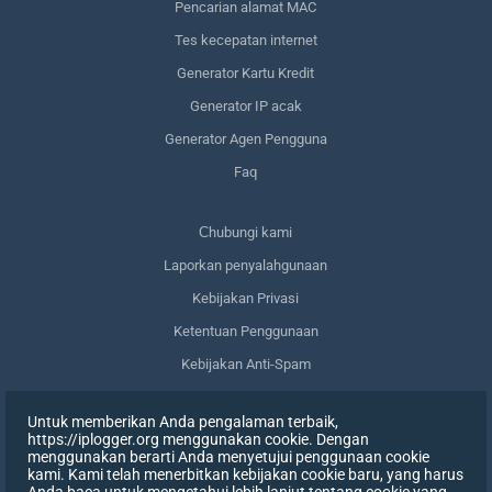
Pencarian alamat MAC
Tes kecepatan internet
Generator Kartu Kredit
Generator IP acak
Generator Agen Pengguna
Faq
Сhubungi kami
Laporkan penyalahgunaan
Kebijakan Privasi
Ketentuan Penggunaan
Kebijakan Anti-Spam
Kepatuhan terhadap GDPR
Untuk memberikan Anda pengalaman terbaik,
Menghapus data saya
https://iplogger.org menggunakan cookie. Dengan
menggunakan berarti Anda menyetujui penggunaan cookie
Mencabut persetujuan
kami. Kami telah menerbitkan kebijakan cookie baru, yang harus