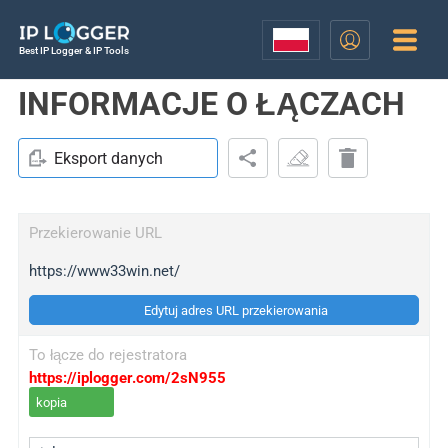
Best IP Logger & IP Tools
INFORMACJE O ŁĄCZACH
Eksport danych
Przekierowanie URL
https://www33win.net/
Edytuj adres URL przekierowania
To łącze do rejestratora
https://iplogger.com/2sN955
kopia