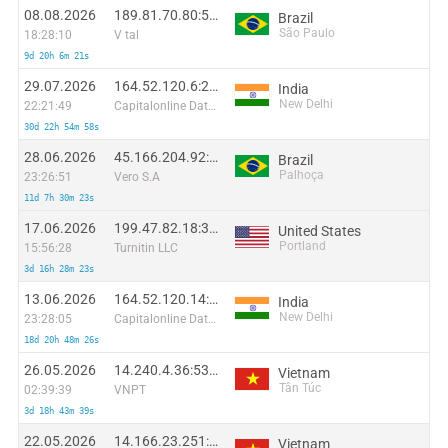
08.08.2026
189.81.70.80:57410
Brazil
São Paulo
18:28:10
V tal
9d 20h 6m 21s
29.07.2026
164.52.120.6:26536
India
New Delhi
22:21:49
Capitalonline Data Service (HK) Co
30d 22h 54m 58s
28.06.2026
45.166.204.92:4752
Brazil
Palhoça
23:26:51
Vero S.A
11d 7h 30m 23s
17.06.2026
199.47.82.18:36322
United States
Portland
15:56:28
Turnitin LLC
3d 16h 28m 23s
13.06.2026
164.52.120.14:44835
India
New Delhi
23:28:05
Capitalonline Data Service (HK) Co
18d 20h 48m 26s
26.05.2026
14.240.4.36:53108
Vietnam
Tân Túc
02:39:39
VNPT
3d 18h 43m 39s
22.05.2026
14.166.23.251:42970
Vietnam