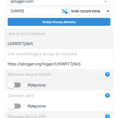
Dodaj własną domenę
iplogger.org
upgrade
Jest to kod śledzenia
wl.gl
upgrade
LhSW5T7j56iS
ed.tc
upgrade
bc.ax
upgrade
Link umożliwiający dostęp do statystyk
https://iplogger.org/logger/LhSW5T7j56iS
iplogger.com
maper.info
Zbieranie danych SMART
iplogger.co
Wyłączony
2no.co
Zbieranie zgód
yip.su
iplogger.info
Wyłączony
iplog.co
Zbieranie danych GPS