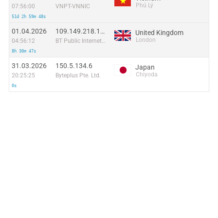
Phủ Lý
07:56:00
VNPT-VNNIC
51d 2h 59m 48s
01.04.2026
109.149.218.183
United Kingdom
London
04:56:12
BT Public Internet Service
8h 30m 47s
31.03.2026
150.5.134.6
Japan
Chiyoda
20:25:25
Byteplus Pte. Ltd.
0s