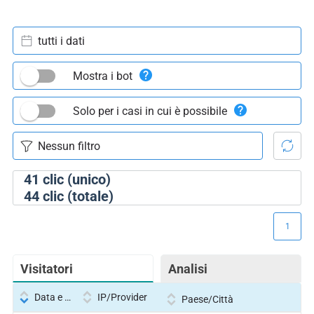
tutti i dati
Mostra i bot
Solo per i casi in cui è possibile
41
clic (unico)
44
clic (totale)
1
Visitatori
Analisi
Data e ora
IP/Provider
Paese/Città