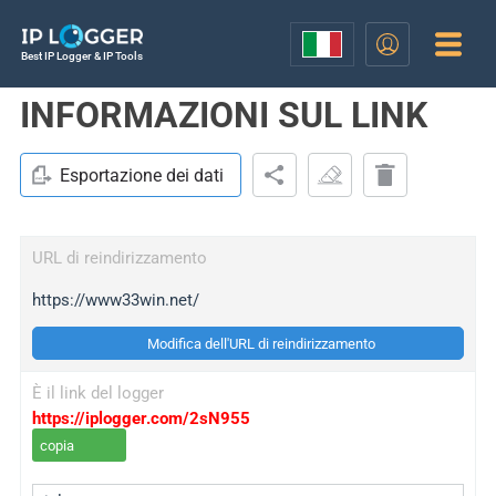
Best IP Logger & IP Tools
INFORMAZIONI SUL LINK
Esportazione dei dati
URL di reindirizzamento
https://www33win.net/
Modifica dell'URL di reindirizzamento
È il link del logger
https://iplogger.com/2sN955
copia