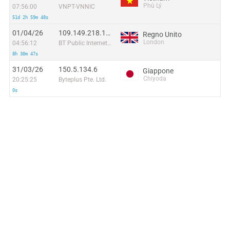
Phủ Lý
07:56:00
VNPT-VNNIC
51d 2h 59m 48s
01/04/26
109.149.218.183
Regno Unito
London
04:56:12
BT Public Internet Service
8h 30m 47s
31/03/26
150.5.134.6
Giappone
Chiyoda
20:25:25
Byteplus Pte. Ltd.
0s