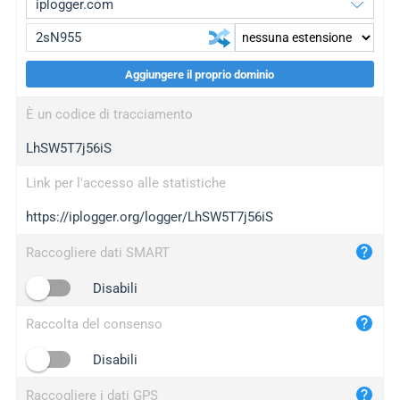
Aggiungere il proprio dominio
iplogger.org
upgrade
È un codice di tracciamento
wl.gl
upgrade
LhSW5T7j56iS
ed.tc
upgrade
bc.ax
upgrade
Link per l'accesso alle statistiche
https://iplogger.org/logger/LhSW5T7j56iS
iplogger.com
maper.info
Raccogliere dati SMART
iplogger.co
Disabili
2no.co
Raccolta del consenso
yip.su
iplogger.info
Disabili
iplog.co
Raccogliere i dati GPS