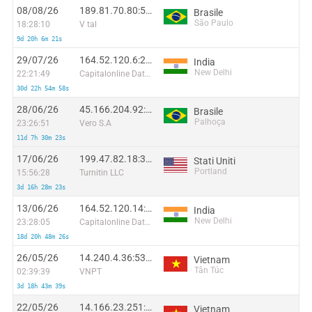
08/08/26
189.81.70.80:57410
Brasile
São Paulo
18:28:10
V tal
9d 20h 6m 21s
29/07/26
164.52.120.6:26536
India
New Delhi
22:21:49
Capitalonline Data Service (HK) Co
30d 22h 54m 58s
28/06/26
45.166.204.92:4752
Brasile
Palhoça
23:26:51
Vero S.A
11d 7h 30m 23s
17/06/26
199.47.82.18:36322
Stati Uniti
Portland
15:56:28
Turnitin LLC
3d 16h 28m 23s
13/06/26
164.52.120.14:44835
India
New Delhi
23:28:05
Capitalonline Data Service (HK) Co
18d 20h 48m 26s
26/05/26
14.240.4.36:53108
Vietnam
Tân Túc
02:39:39
VNPT
3d 18h 43m 39s
22/05/26
14.166.23.251:42970
Vietnam