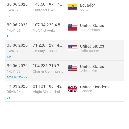
30.06.2026
149.50.197.174:42842
Ecuador
Quito
14:41:29
Puntonet S.A.
3s
30.06.2026
167.94.226.4:8797
United States
Three Points
14:41:26
NGX Networks
5s
30.06.2026
71.220.129.146:44971
United States
Tallahassee
14:41:21
CenturyLink Communications, LLC
13s
30.06.2026
104.231.215.248:47430
United States
Milwaukee
14:41:08
Charter Communications
108d 8h 55m 4s
14.03.2026
81.101.188.142
United Kingdom
London
05:46:04
Virgin Media Limited
0s