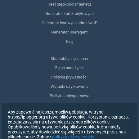
Test prędkości Internetu
Generator kart kredytowych
Generator losowych adresów IP
Generator Useragent
Faq
Skontaktuj się z nami
Zgłoś nadużycie
Polityka prywatności
Warunki użytkowania
Polityka antyspamowa
Zgodność z RODO
Aby zapewnić najlepszą możliwą obsługę, witryna
Usuń moje dane
https://iplogger.org używa plików cookie. Korzystanie oznacza,
że zgadzasz się na używanie przez nas plików cookie.
Wycofanie zgody
Opublikowaliśmy nową politykę plików cookie, którą należy
przeczytać, aby dowiedzieć się więcej o używanych przez nas
plikach cookie. Zobacz
politykę plików cookie