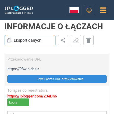
Best IP Logger & IP Tools
INFORMACJE O ŁĄCZACH
Eksport danych
Przekierowanie URL
https://98win.desi/
Edytuj adres URL przekierowania
To łącze do rejestratora
https://iplogger.com/23eBn6
kopia