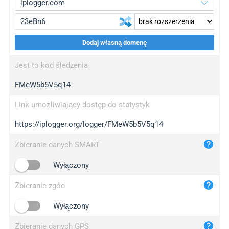
Dodaj własną domenę
iplogger.org
upgrade
Jest to kod śledzenia
wl.gl
upgrade
FMeW5b5V5q14
ed.tc
upgrade
bc.ax
upgrade
Link umożliwiający dostęp do statystyk
https://iplogger.org/logger/FMeW5b5V5q14
iplogger.com
maper.info
Zbieranie danych SMART
iplogger.co
Wyłączony
2no.co
Zbieranie zgód
yip.su
iplogger.info
Wyłączony
iplog.co
Zbieranie danych GPS