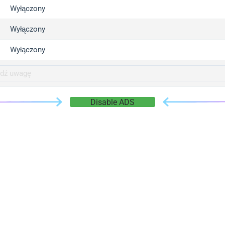
gger.com
Wyłączony
r.info
Wyłączony
gger.co
co
Wyłączony
su
gger.info
g.co
Disable ADS
gger.cn