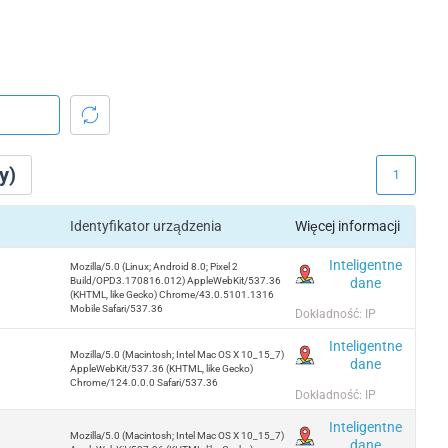
y)
1
Identyfikator urządzenia
Więcej informacji
Inteligentne
Mozilla/5.0 (Linux; Android 8.0; Pixel 2
dane
Build/OPD3.170816.012) AppleWebKit/537.36
(KHTML, like Gecko) Chrome/43.0.5101.1316
Mobile Safari/537.36
Dokładność: IP
Inteligentne
Mozilla/5.0 (Macintosh; Intel Mac OS X 10_15_7)
dane
AppleWebKit/537.36 (KHTML, like Gecko)
Chrome/124.0.0.0 Safari/537.36
Dokładność: IP
Inteligentne
Mozilla/5.0 (Macintosh; Intel Mac OS X 10_15_7)
dane