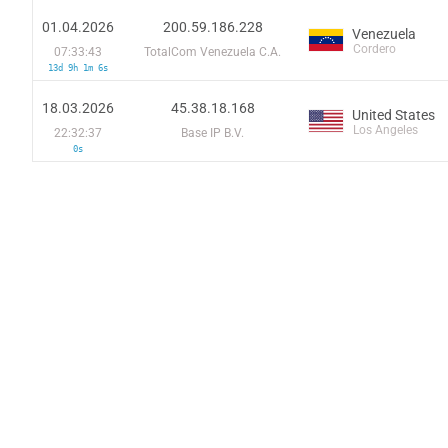
01.04.2026
200.59.186.228
Venezuela
Cordero
07:33:43
TotalCom Venezuela C.A.
13d 9h 1m 6s
18.03.2026
45.38.18.168
United States
Los Angeles
22:32:37
Base IP B.V.
0s