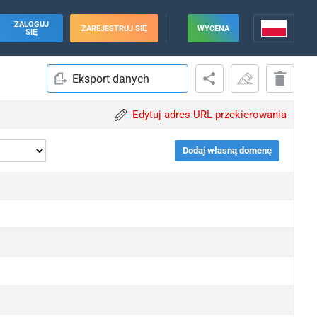
ZALOGUJ
ZAREJESTRUJ SIĘ
WYCENA
SIĘ
Eksport danych
Edytuj adres URL przekierowania
Dodaj własną domenę
pgrade
pgrade
pgrade
pgrade