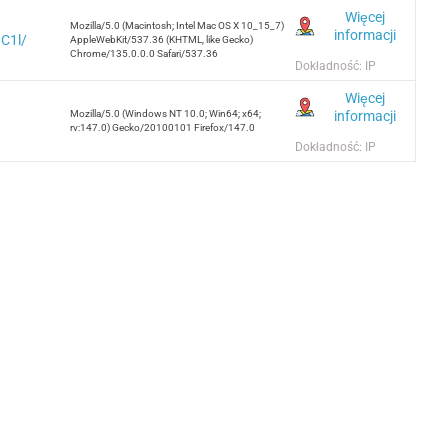
Więcej
Mozilla/5.0 (Macintosh; Intel Mac OS X 10_15_7)
informacji
dC1l/
AppleWebKit/537.36 (KHTML, like Gecko)
Chrome/135.0.0.0 Safari/537.36
Dokładność: IP
Więcej
informacji
Mozilla/5.0 (Windows NT 10.0; Win64; x64;
rv:147.0) Gecko/20100101 Firefox/147.0
Dokładność: IP