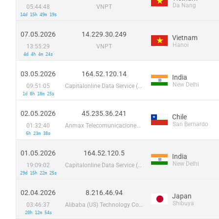
Da Nang
05:44:48
VNPT
14d 15h 49m 19s
07.05.2026
14.229.30.249
Vietnam
Hanoi
13:55:29
VNPT
4d 4h 4m 24s
03.05.2026
164.52.120.14
India
New Delhi
09:51:05
Capitalonline Data Service (HK) Co
1d 8h 18m 25s
02.05.2026
45.235.36.241
Chile
San Bernardo
01:32:40
Anmax Telecomunicaciones Maximiliano Biondi Eirl
6h 23m 38s
01.05.2026
164.52.120.5
India
New Delhi
19:09:02
Capitalonline Data Service (HK) Co
29d 15h 22m 25s
02.04.2026
8.216.46.94
Japan
Shibuya
03:46:37
Alibaba (US) Technology Co., Ltd.
20h 12m 54s