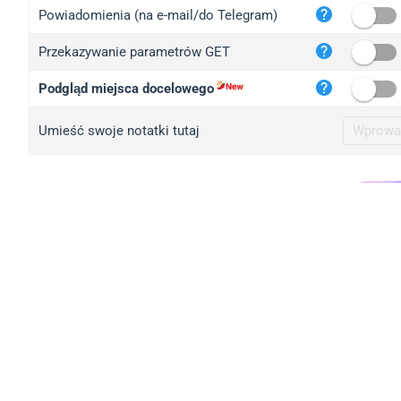
iplo
Powiadomienia (na e-mail/do Telegram)
mape
Przekazywanie parametrów GET
iplo
2no.
Podgląd miejsca docelowego
yip.
Umieść swoje notatki tutaj
iplo
iplo
iplo