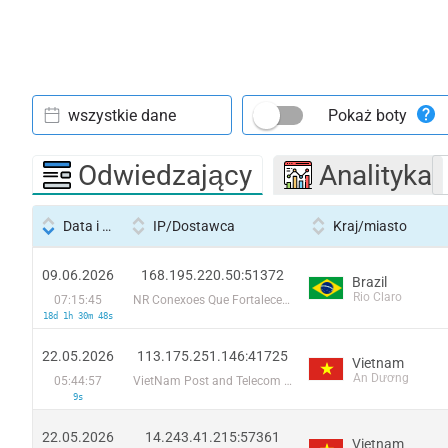
wszystkie dane
Pokaż boty
Odwiedzający
Analityka
Data i godzina
IP/Dostawca
Kraj/miasto
09.06.2026
168.195.220.50:51372
Brazil
Rio Claro
07:15:45
NR Conexoes Que Fortalecem
18d 1h 30m 48s
22.05.2026
113.175.251.146:41725
Vietnam
An Dương
05:44:57
VietNam Post and Telecom Corporation
9s
22.05.2026
14.243.41.215:57361
Vietnam