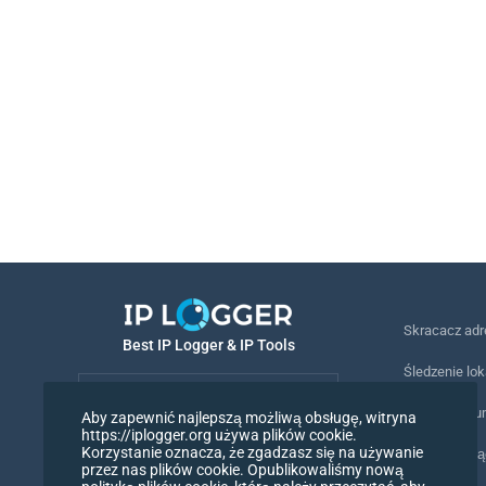
Skracacz ad
Best IP Logger & IP Tools
Śledzenie lok
Polski
Śledzenie nu
Aby zapewnić najlepszą możliwą obsługę, witryna
https://iplogger.org używa plików cookie.
Polski
Korzystanie oznacza, że zgadzasz się na używanie
Piksel śledz
przez nas plików cookie. Opublikowaliśmy nową