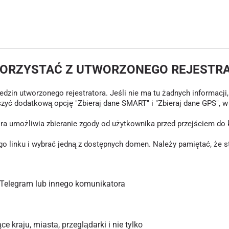
KORZYSTAĆ Z UTWORZONEGO REJESTR
in utworzonego rejestratora. Jeśli nie ma tu żadnych informacji, o
czyć dodatkową opcję "Zbieraj dane SMART" i "Zbieraj dane GPS", 
tóra umożliwia zbieranie zgody od użytkownika przed przejściem d
inku i wybrać jedną z dostępnych domen. Należy pamiętać, że stary
Telegram lub innego komunikatora
 kraju, miasta, przeglądarki i nie tylko