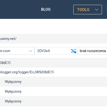
BLOG
TOOLS
kuwiny.net/
D8dC1l
/iplogger.org/logger/EcJW5rD8dC1l
gger.org
u
Wyłączony
l
u
c
u
Wyłączony
x
u
Wyłączony