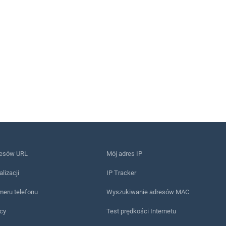
resów URL
Mój adres IP
alizacji
IP Tracker
meru telefonu
Wyszukiwanie adresów MAC
ący
Test prędkości Internetu