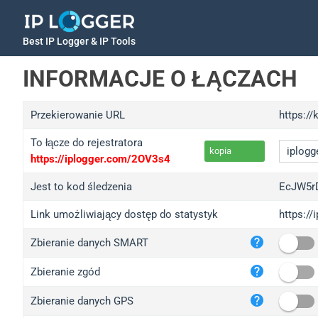
Best IP Logger & IP Tools
INFORMACJE O ŁĄCZACH
Przekierowanie URL
https://
To łącze do rejestratora
kopia
https://iplogger.com/2OV3s4
Jest to kod śledzenia
EcJW5r
Link umożliwiający dostęp do statystyk
https:/
iplo
Zbieranie danych SMART
wl.g
ed.t
Zbieranie zgód
bc.a
Zbieranie danych GPS