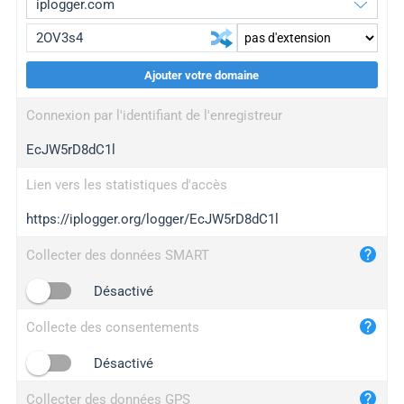
Ajouter votre domaine
iplogger.org
upgrade
Connexion par l'identifiant de l'enregistreur
wl.gl
upgrade
EcJW5rD8dC1l
ed.tc
upgrade
bc.ax
upgrade
Lien vers les statistiques d'accès
https://iplogger.org/logger/EcJW5rD8dC1l
iplogger.com
maper.info
Collecter des données SMART
iplogger.co
Désactivé
2no.co
Collecte des consentements
yip.su
iplogger.info
Désactivé
iplog.co
Collecter des données GPS