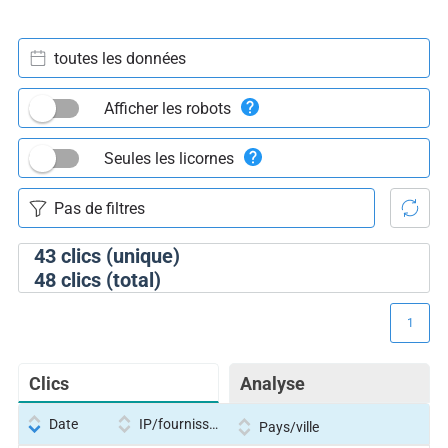
toutes les données
Afficher les robots
Seules les licornes
43
clics (unique)
48
clics (total)
1
Clics
Analyse
Date
IP/fournisseur
Pays/ville