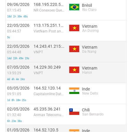
09/06/2026
168.195.220.50:51372
Brésil
Rio Claro
07:15:45
NR Conexoes Que Fortalecem
18d 1h 30m 48s
22/05/2026
113.175.251.146:41725
Vietnam
An Dương
05:44:57
VietNam Post and Telecom Corporation
9s
22/05/2026
14.243.41.215:57361
Vietnam
Da Nang
05:44:48
VNPT
14d 15h 49m 19s
07/05/2026
14.229.30.249
Vietnam
Hanoi
13:55:29
VNPT
4d 4h 4m 24s
03/05/2026
164.52.120.14
Inde
New Delhi
09:51:05
Capitalonline Data Service (HK) Co
1d 8h 18m 25s
02/05/2026
45.235.36.241
Chili
San Bernardo
01:32:40
Anmax Telecomunicaciones Maximiliano Biondi Eirl
6h 23m 38s
01/05/2026
164.52.120.5
Inde