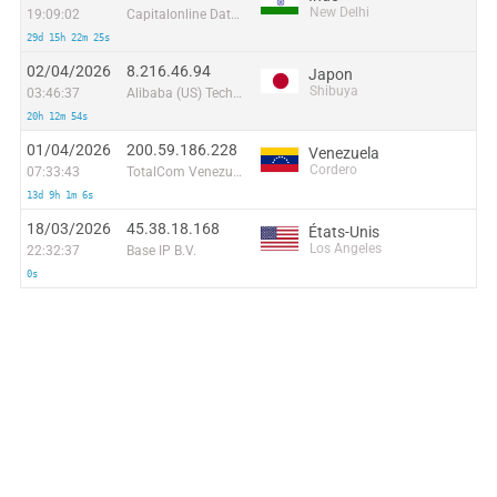
New Delhi
19:09:02
Capitalonline Data Service (HK) Co
29d 15h 22m 25s
02/04/2026
8.216.46.94
Japon
Shibuya
03:46:37
Alibaba (US) Technology Co., Ltd.
20h 12m 54s
01/04/2026
200.59.186.228
Venezuela
Cordero
07:33:43
TotalCom Venezuela C.A.
13d 9h 1m 6s
18/03/2026
45.38.18.168
États-Unis
Los Angeles
22:32:37
Base IP B.V.
0s