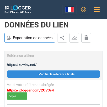
Best IP Logger & IP Tools
DONNÉES DU LIEN
Exportation de données
Référence ultime
https://kuwiny.net/
Modifier la référence finale
Voici votre référence abrégée
https://iplogger.com/2OV3s4
copie