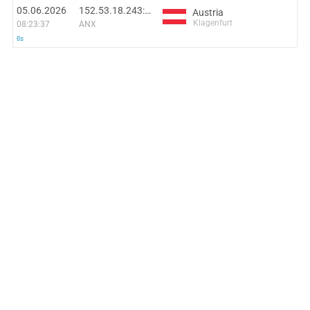
05.06.2026
152.53.18.243:37476
Austria
Klagenfurt
08:23:37
ANX
0s