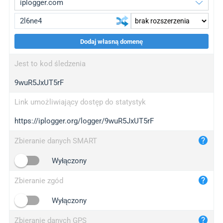
Dodaj własną domenę
iplogger.org
upgrade
Jest to kod śledzenia
wl.gl
upgrade
9wuR5JxUT5rF
ed.tc
upgrade
bc.ax
upgrade
Link umożliwiający dostęp do statystyk
https://iplogger.org/logger/9wuR5JxUT5rF
iplogger.com
maper.info
Zbieranie danych SMART
iplogger.co
Wyłączony
2no.co
Zbieranie zgód
yip.su
iplogger.info
Wyłączony
iplog.co
Zbieranie danych GPS