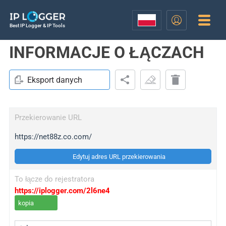
Best IP Logger & IP Tools
INFORMACJE O ŁĄCZACH
Eksport danych
Przekierowanie URL
https://net88z.co.com/
Edytuj adres URL przekierowania
To łącze do rejestratora
https://iplogger.com/2l6ne4
kopia