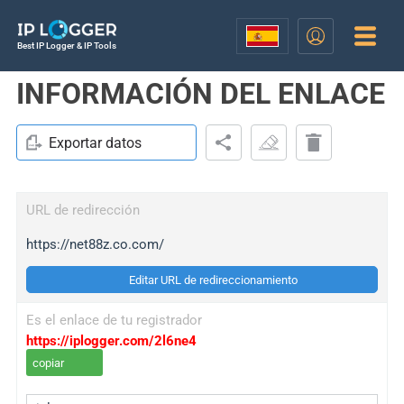
Best IP Logger & IP Tools
INFORMACIÓN DEL ENLACE
Exportar datos
URL de redirección
https://net88z.co.com/
Editar URL de redireccionamiento
Es el enlace de tu registrador
https://iplogger.com/2l6ne4
copiar