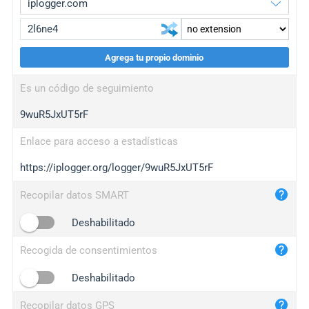
Agrega tu propio dominio
iplogger.org
upgrade
Es un código de seguimiento
wl.gl
upgrade
9wuR5JxUT5rF
ed.tc
upgrade
bc.ax
upgrade
Enlace para acceso a estadísticas
https://iplogger.org/logger/9wuR5JxUT5rF
iplogger.com
maper.info
Recopilar datos SMART
iplogger.co
Deshabilitado
2no.co
Recogida de consentimientos
yip.su
iplogger.info
Deshabilitado
iplog.co
Recopilar datos GPS