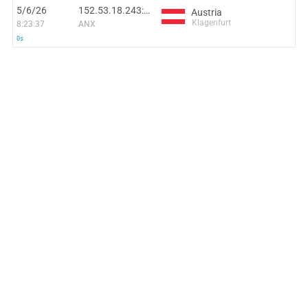
5/6/26
152.53.18.243:37476
Austria
Klagenfurt
8:23:37
ANX
0s