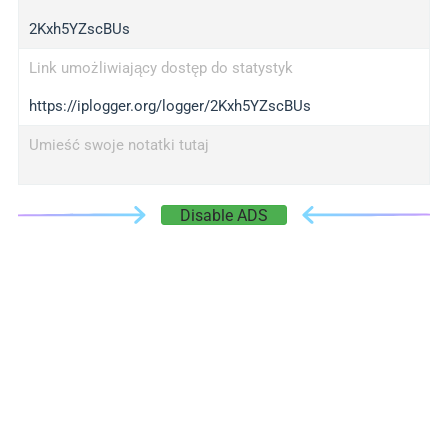
2Kxh5YZscBUs
Link umożliwiający dostęp do statystyk
https://iplogger.org/logger/2Kxh5YZscBUs
Umieść swoje notatki tutaj
Disable ADS