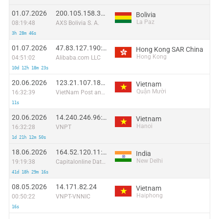
01.07.2026
200.105.158.39:46734
Bolivia
La Paz
08:19:48
AXS Bolivia S. A.
3h 28m 46s
01.07.2026
47.83.127.190:53265
Hong Kong SAR China
Hong Kong
04:51:02
Alibaba.com LLC
10d 12h 18m 23s
20.06.2026
123.21.107.184:38775
Vietnam
Quận Mười
16:32:39
VietNam Post and Telecom Corporation
11s
20.06.2026
14.240.246.96:43163
Vietnam
Hanoi
16:32:28
VNPT
1d 21h 12m 50s
18.06.2026
164.52.120.11:6337
India
New Delhi
19:19:38
Capitalonline Data Service (HK) Co
41d 18h 29m 16s
08.05.2026
14.171.82.24
Vietnam
Haiphong
00:50:22
VNPT-VNNIC
16s