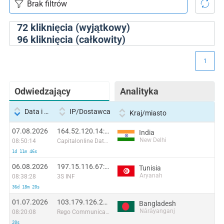
72
kliknięcia (wyjątkowy)
96
kliknięcia (całkowity)
1
Odwiedzający
Analityka
Data i godzina
IP/Dostawca
Kraj/miasto
07.08.2026
164.52.120.14:17012
India
New Delhi
08:50:14
Capitalonline Data Service (HK) Co
1d 11m 46s
06.08.2026
197.15.116.67:35650
Tunisia
Aryanah
08:38:28
3S INF
36d 18m 20s
01.07.2026
103.179.126.203:56938
Bangladesh
Nārāyanganj
08:20:08
Rego Communications Ltd
20s