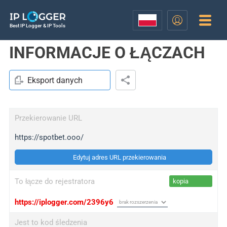
Best IP Logger & IP Tools
INFORMACJE O ŁĄCZACH
Eksport danych
Przekierowanie URL
https://spotbet.ooo/
Edytuj adres URL przekierowania
To łącze do rejestratora
kopia
https://iplogger.com/2396y6
Jest to kod śledzenia