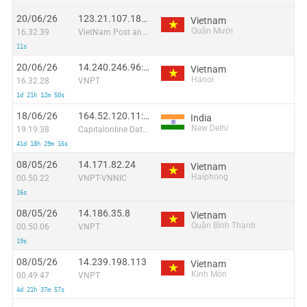
20/06/26
123.21.107.184:38775
Vietnam
Quận Mười
16.32.39
VietNam Post and Telecom Corporation
11s
20/06/26
14.240.246.96:43163
Vietnam
Hanoi
16.32.28
VNPT
1d 21h 12m 50s
18/06/26
164.52.120.11:6337
India
New Delhi
19.19.38
Capitalonline Data Service (HK) Co
41d 18h 29m 16s
08/05/26
14.171.82.24
Vietnam
Haiphong
00.50.22
VNPT-VNNIC
16s
08/05/26
14.186.35.8
Vietnam
Quận Bình Thạnh
00.50.06
VNPT
19s
08/05/26
14.239.198.113
Vietnam
Kinh Môn
00.49.47
VNPT
4d 21h 37m 57s