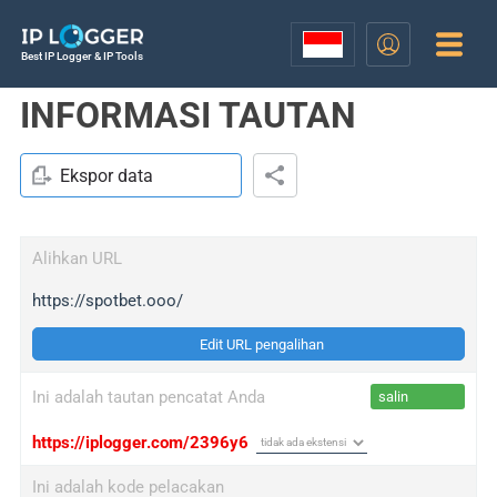
Best IP Logger & IP Tools
INFORMASI TAUTAN
Ekspor data
Alihkan URL
https://spotbet.ooo/
Edit URL pengalihan
Ini adalah tautan pencatat Anda
salin
https://iplogger.com/2396y6
Ini adalah kode pelacakan