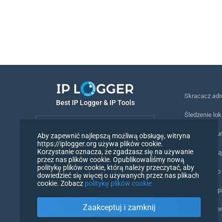
Skracacz ad
Best IP Logger & IP Tools
Śledzenie lok
Polski
Śledzenie nu
Aby zapewnić najlepszą możliwą obsługę, witryna
https://iplogger.org używa plików cookie.
Polski
Korzystanie oznacza, że zgadzasz się na używanie
Piksel śledz
przez nas plików cookie. Opublikowaliśmy nową
politykę plików cookie, którą należy przeczytać, aby
Narzędzie do
dowiedzieć się więcej o używanych przez nas plikach
cookie. Zobacz
politykę plików cookie
Liczniki IP i
Zaakceptuj i zamknij
Mój UserAge