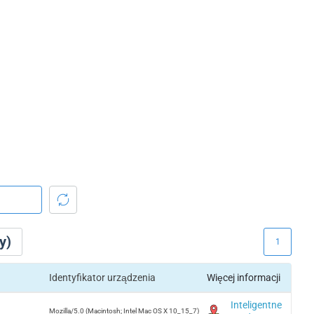
y)
1
Identyfikator urządzenia
Więcej informacji
Inteligentne
Mozilla/5.0 (Macintosh; Intel Mac OS X 10_15_7)