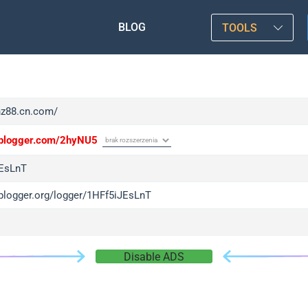
BLOG
TOOLS
/hz88.cn.com/
/iplogger.com/2hyNU5
EsLnT
iplogger.org/logger/1HFf5iJEsLnT
Disable ADS