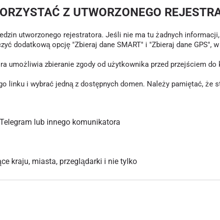
KORZYSTAĆ Z UTWORZONEGO REJESTR
in utworzonego rejestratora. Jeśli nie ma tu żadnych informacji, o
czyć dodatkową opcję "Zbieraj dane SMART" i "Zbieraj dane GPS", 
tóra umożliwia zbieranie zgody od użytkownika przed przejściem d
inku i wybrać jedną z dostępnych domen. Należy pamiętać, że stary
Telegram lub innego komunikatora
 kraju, miasta, przeglądarki i nie tylko