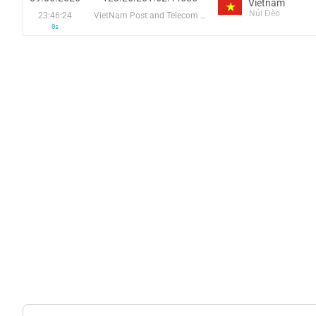
Vietnam
Núi Đèo
23:46:24
VietNam Post and Telecom Corporation
0s