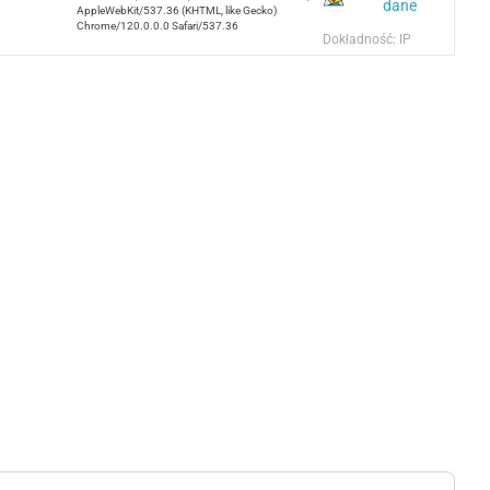
dane
AppleWebKit/537.36 (KHTML, like Gecko)
Chrome/120.0.0.0 Safari/537.36
Dokładność: IP