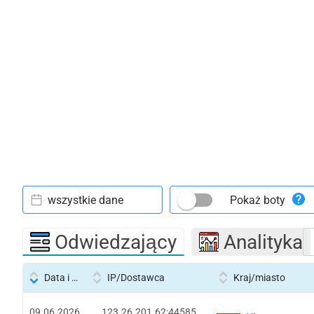
wszystkie dane
Pokaż boty
Odwiedzający
Analityka
Data i godzina
IP/Dostawca
Kraj/miasto
09.06.2026
123.26.201.62:44585