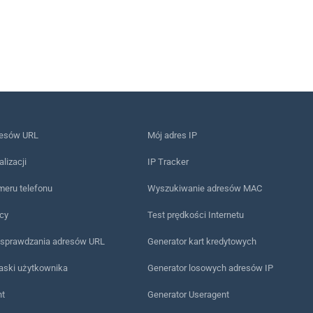
resów URL
Mój adres IP
alizacji
IP Tracker
meru telefonu
Wyszukiwanie adresów MAC
ący
Test prędkości Internetu
 sprawdzania adresów URL
Generator kart kredytowych
 paski użytkownika
Generator losowych adresów IP
nt
Generator Useragent