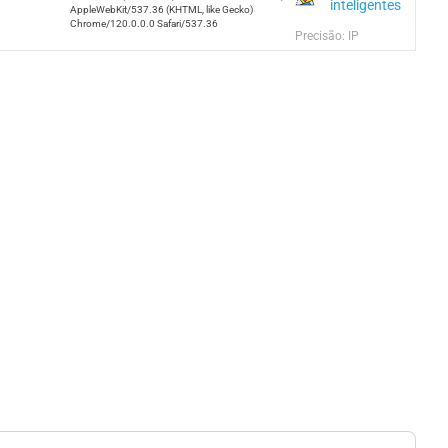
inteligentes
AppleWebKit/537.36 (KHTML, like Gecko)
Chrome/120.0.0.0 Safari/537.36
Precisão: IP