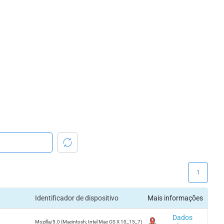
1
Identificador de dispositivo
Mais informações
Dados
Mozilla/5.0 (Macintosh; Intel Mac OS X 10_15_7)