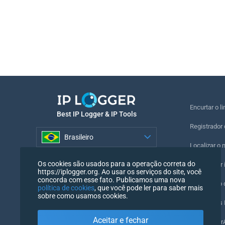
Encurtar o li
Best IP Logger & IP Tools
Registrador 
Brasileiro
Localizar o 
Brasileiro
Os cookies são usados para a operação correta do
Registrador i
https://iplogger.org. Ao usar os serviços do site, você
concorda com esse fato. Publicamos uma nova
Verificação
política de cookies
, que você pode ler para saber mais
sobre como usamos cookies.
Contadores I
Aceitar e fechar
O meu User