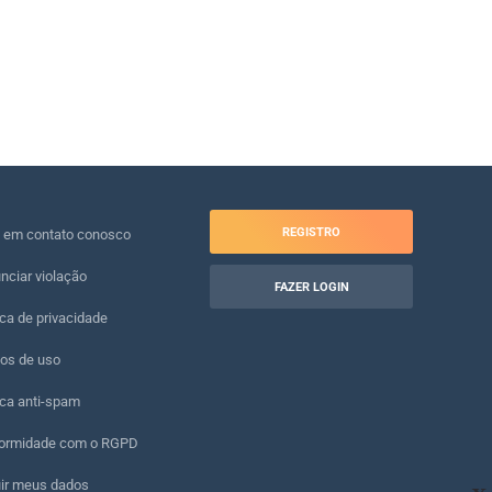
REGISTRO
e em contato conosco
nciar violação
FAZER LOGIN
ica de privacidade
os de uso
ica anti-spam
ormidade com o RGPD
uir meus dados