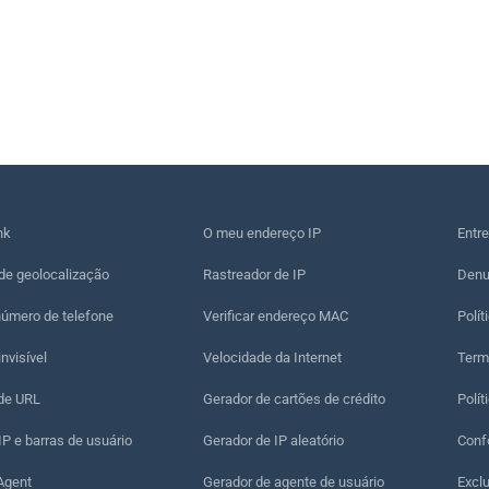
nk
O meu endereço IP
Entr
de geolocalização
Rastreador de IP
Denu
número de telefone
Verificar endereço MAC
Polít
nvisível
Velocidade da Internet
Term
 de URL
Gerador de cartões de crédito
Polít
P e barras de usuário
Gerador de IP aleatório
Conf
Agent
Gerador de agente de usuário
Excl