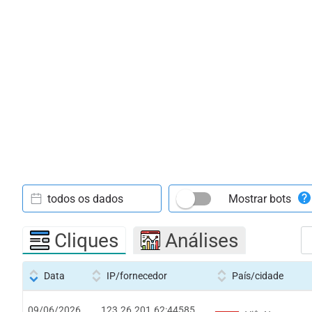
todos os dados
Mostrar bots
Cliques
Análises
Data
IP/fornecedor
País/cidade
09/06/2026
123.26.201.62:44585