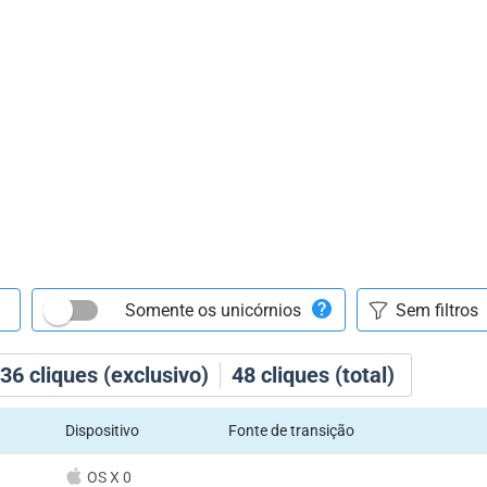
Somente os unicórnios
36
cliques (exclusivo)
48
cliques (total)
Dispositivo
Fonte de transição
OS X 0