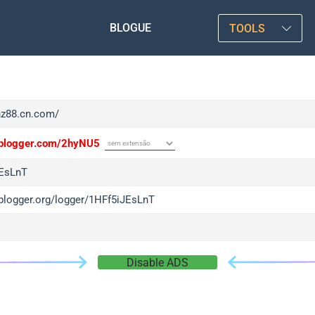
BLOGUE
TOOLS
/hz88.cn.com/
/iplogger.com/2hyNU5
EsLnT
iplogger.org/logger/1HFf5iJEsLnT
Disable ADS