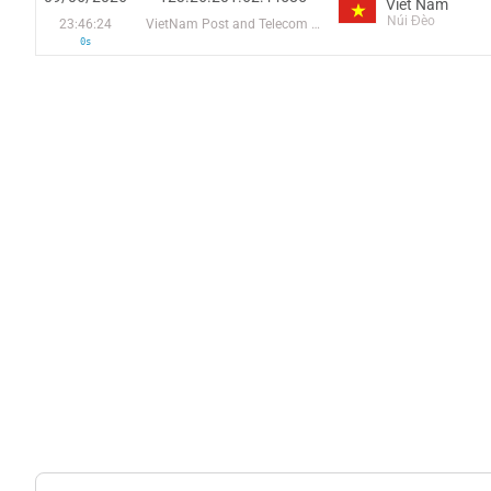
Viêt Nam
Núi Đèo
23:46:24
VietNam Post and Telecom Corporation
0s