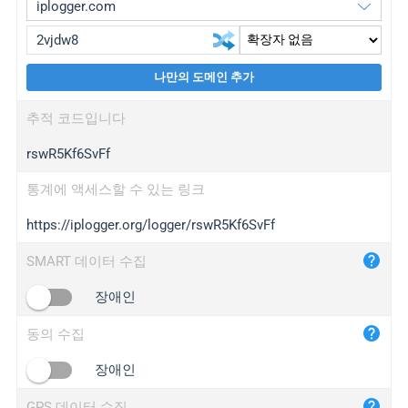
나만의 도메인 추가
iplogger.org
upgrade
추적 코드입니다
wl.gl
upgrade
rswR5Kf6SvFf
ed.tc
upgrade
bc.ax
upgrade
통계에 액세스할 수 있는 링크
https://iplogger.org/logger/rswR5Kf6SvFf
iplogger.com
maper.info
SMART 데이터 수집
iplogger.co
장애인
2no.co
동의 수집
yip.su
iplogger.info
장애인
iplog.co
GPS 데이터 수집