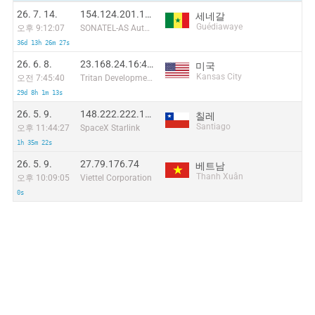
26. 7. 14.
154.124.201.137:50072
세네갈
Guédiawaye
오후 9:12:07
SONATEL-AS Autonomous System
36d 13h 26m 27s
26. 6. 8.
23.168.24.16:49360
미국
Kansas City
오전 7:45:40
Tritan Development
29d 8h 1m 13s
26. 5. 9.
148.222.222.178
칠레
Santiago
오후 11:44:27
SpaceX Starlink
1h 35m 22s
26. 5. 9.
27.79.176.74
베트남
Thanh Xuân
오후 10:09:05
Viettel Corporation
0s