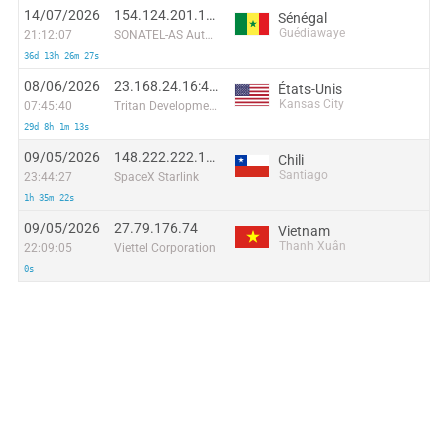
14/07/2026
154.124.201.137:50072
Sénégal
Guédiawaye
21:12:07
SONATEL-AS Autonomous System
36d 13h 26m 27s
08/06/2026
23.168.24.16:49360
États-Unis
Kansas City
07:45:40
Tritan Development
29d 8h 1m 13s
09/05/2026
148.222.222.178
Chili
Santiago
23:44:27
SpaceX Starlink
1h 35m 22s
09/05/2026
27.79.176.74
Vietnam
Thanh Xuân
22:09:05
Viettel Corporation
0s