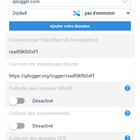
Ajouter votre domaine
iplogger.org
upgrade
Connexion par l'identifiant de l'enregistreur
wl.gl
upgrade
rswR5Kf6SvFf
ed.tc
upgrade
bc.ax
upgrade
Lien vers les statistiques d'accès
https://iplogger.org/logger/rswR5Kf6SvFf
iplogger.com
maper.info
Collecter des données SMART
iplogger.co
Désactivé
2no.co
Collecte des consentements
yip.su
iplogger.info
Désactivé
iplog.co
Collecter des données GPS