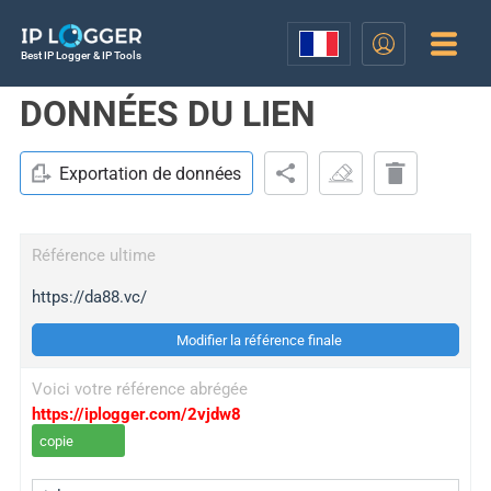
Best IP Logger & IP Tools
DONNÉES DU LIEN
Exportation de données
Référence ultime
https://da88.vc/
Modifier la référence finale
Voici votre référence abrégée
https://iplogger.com/2vjdw8
copie