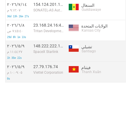
154.124.201.137:50072
١٤‏/٧‏/٢٠٢٦
السنغال
Guédiawaye
SONATEL-AS Autonomous System
٩:١٢:٠٧ م
36d 13h 26m 27s
23.168.24.16:49360
٨‏/٦‏/٢٠٢٦
الولايات المتحدة
Kansas City
Tritan Development
٧:٤٥:٤٠ ص
29d 8h 1m 13s
148.222.222.178
٩‏/٥‏/٢٠٢٦
تشيلي
Santiago
SpaceX Starlink
١١:٤٤:٢٧ م
1h 35m 22s
27.79.176.74
٩‏/٥‏/٢٠٢٦
فيتنام
Thanh Xuân
Viettel Corporation
١٠:٠٩:٠٥ م
0s