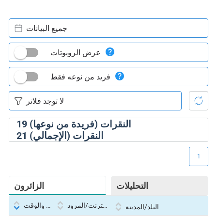
جميع البيانات
عرض الروبوتات
فريد من نوعه فقط
النقرات (فريدة من نوعها)
19
النقرات (الإجمالي)
21
1
التحليلات
الزائرون
بروتوكول الإنترنت/المزود
التاريخ والوقت
البلد/المدينة