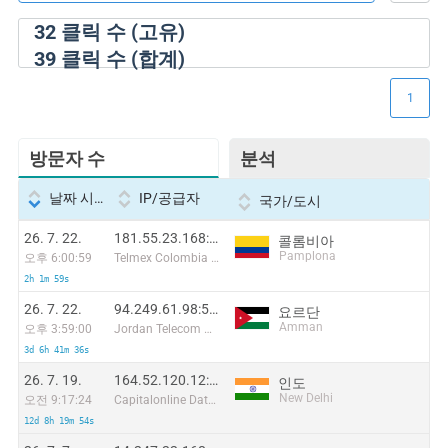
32
클릭 수 (고유)
39
클릭 수 (합계)
1
방문자 수
분석
날짜 시간
IP/공급자
국가/도시
26. 7. 22.
181.55.23.168:16988
콜롬비아
Pamplona
오후 6:00:59
Telmex Colombia S.A.
2h 1m 59s
26. 7. 22.
94.249.61.98:54459
요르단
Amman
오후 3:59:00
Jordan Telecom Group ( Orange)
3d 6h 41m 36s
26. 7. 19.
164.52.120.12:62668
인도
New Delhi
오전 9:17:24
Capitalonline Data Service (HK) Co
12d 8h 19m 54s