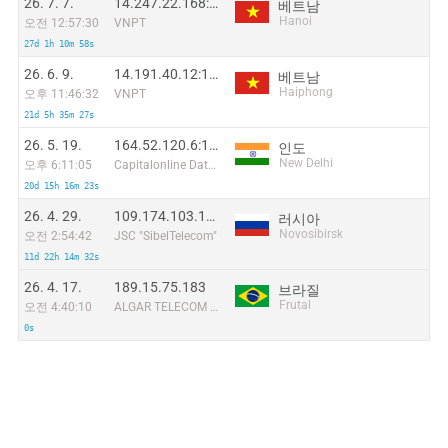
26. 7. 7.
14.247.22.168:51958
베트남
Hanoi
오전 12:57:30
VNPT
27d 1h 10m 58s
26. 6. 9.
14.191.40.12:14177
베트남
Haiphong
오후 11:46:32
VNPT
21d 5h 35m 27s
26. 5. 19.
164.52.120.6:10207
인도
New Delhi
오후 6:11:05
Capitalonline Data Service (HK) Co
20d 15h 16m 23s
26. 4. 29.
109.174.103.138
러시아
Novosibirsk
오전 2:54:42
JSC "SibelTelecom"
11d 22h 14m 32s
26. 4. 17.
189.15.75.183
브라질
Frutal
오전 4:40:10
ALGAR TELECOM S/A
0s